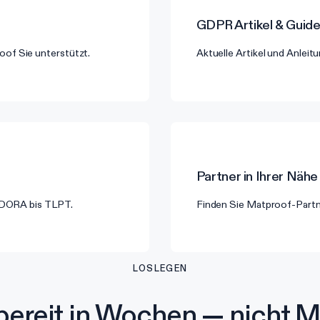
GDPR
Artikel & Guid
of Sie unterstützt.
Aktuelle Artikel und Anle
Partner in Ihrer Nähe
n DORA bis TLPT.
Finden Sie Matproof-Partn
LOSLEGEN
ereit in Wochen — nicht M