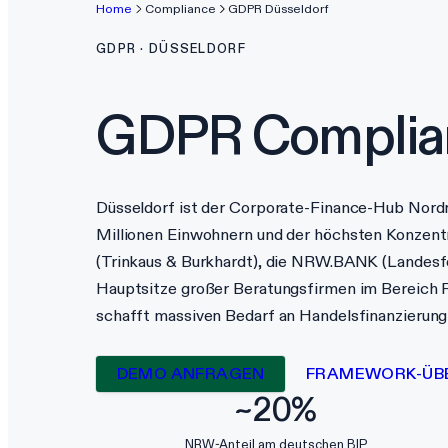
Home
Compliance
GDPR
Düsseldorf
GDPR
·
DÜSSELDORF
GDPR
Complia
Düsseldorf ist der Corporate-Finance-Hub Nord
Millionen Einwohnern und der höchsten Konzent
(Trinkaus & Burkhardt), die NRW.BANK (Landesfö
Hauptsitze großer Beratungsfirmen im Bereich F
schafft massiven Bedarf an Handelsfinanzierun
DEMO ANFRAGEN
FRAMEWORK-ÜB
~20%
NRW-Anteil am deutschen BIP