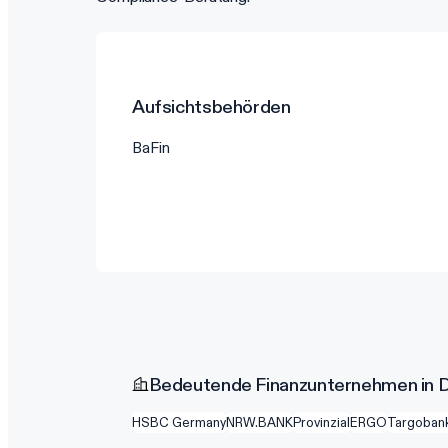
Aufsichtsbehörden
BaFin
Bedeutende Finanzunternehmen in 
HSBC Germany
NRW.BANK
Provinzial
ERGO
Targobank