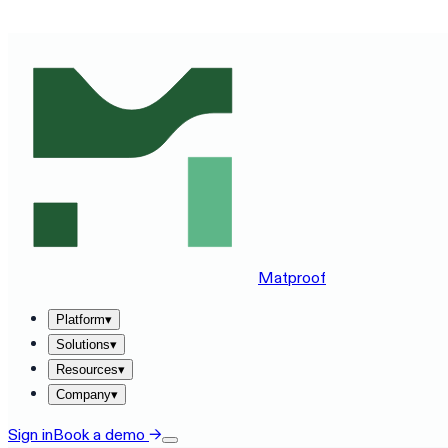
SEE MATPROOF ON YOUR STACK — BOOK A 30-MINUTE
Matproof
Platform
▾
Solutions
▾
Resources
▾
Company
▾
Sign in
Book a demo
→