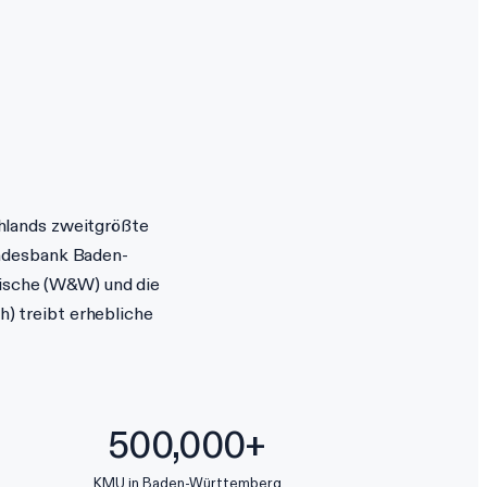
hlands zweitgrößte
andesbank Baden-
ische (W&W) und die
) treibt erhebliche
500,000+
KMU in Baden-Württemberg