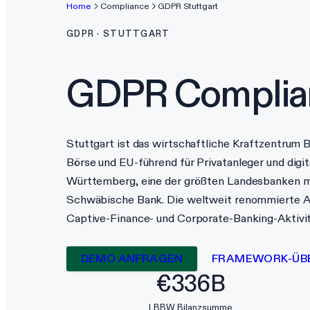
Home
Compliance
GDPR
Stuttgart
GDPR
·
STUTTGART
GDPR
Complia
Stuttgart ist das wirtschaftliche Kraftzentru
Börse und EU-führend für Privatanleger und dig
Württemberg, eine der größten Landesbanken m
Schwäbische Bank. Die weltweit renommierte Au
Captive-Finance- und Corporate-Banking-Aktivit
DEMO ANFRAGEN
FRAMEWORK-ÜB
€336B
LBBW Bilanzsumme