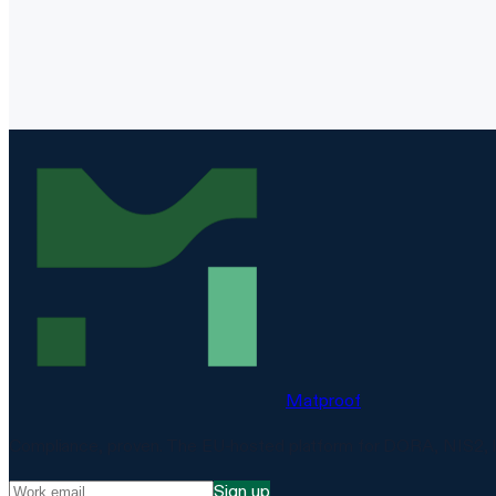
Matproof
Compliance, proven. The EU-hosted platform for DORA, NIS2, 
Sign up