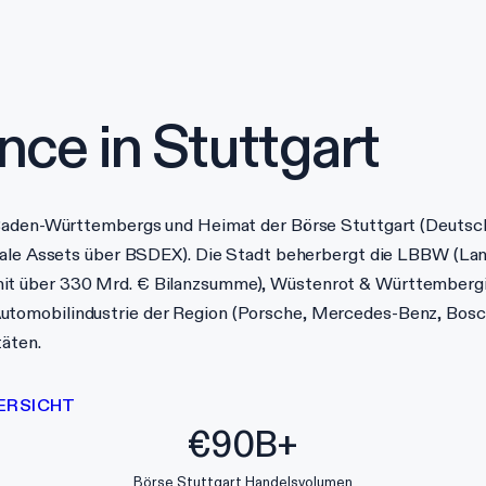
nce in
Stuttgart
m Baden-Württembergs und Heimat der Börse Stuttgart (Deutsc
itale Assets über BSDEX). Die Stadt beherbergt die LBBW (L
it über 330 Mrd. € Bilanzsumme), Wüstenrot & Württemberg
tomobilindustrie der Region (Porsche, Mercedes-Benz, Bosch
äten.
ERSICHT
€90B+
Börse Stuttgart Handelsvolumen