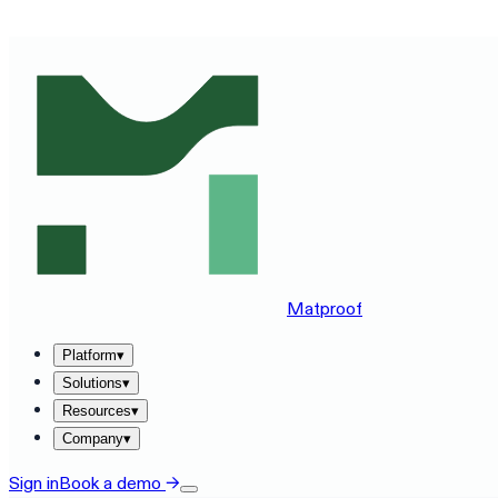
SEE MATPROOF ON YOUR STACK — BOOK A 30-MINUTE
Matproof
Platform
▾
Solutions
▾
Resources
▾
Company
▾
Sign in
Book a demo
→