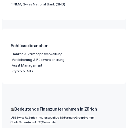
FINMA, Swiss National Bank (SNB)
Schlüsselbranchen
Banken & Vermögensverwaltung
Versicherung & Rückversicherung
Asset Management
Krypto & DeFi
Bedeutende Finanzunternehmen in Zürich
UBS
Swiss Re
Zurich Insurance
Julius Bär
Partners Group
Sygnum
Credit Suisse (now UBS)
Swiss Life