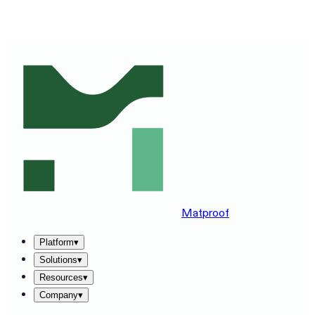
SEE MATPROOF ON YOUR STACK — BOOK A 30-MINUTE
DEMO
→
Matproof
Platform
▾
Solutions
▾
Resources
▾
Company
▾