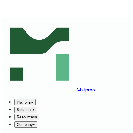
SEE MATPROOF ON YOUR STACK — BOOK A 30-MINUTE
DEMO
→
Matproof
Platform
▾
Solutions
▾
Resources
▾
Company
▾