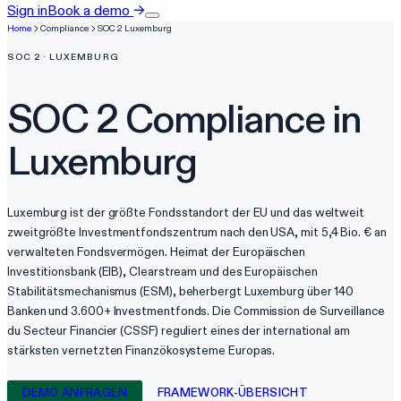
Sign in
Book a demo
→
Home
Compliance
SOC 2
Luxemburg
SOC 2
·
LUXEMBURG
SOC 2
Compliance in
Luxemburg
Luxemburg ist der größte Fondsstandort der EU und das weltweit
zweitgrößte Investmentfondszentrum nach den USA, mit 5,4 Bio. € an
verwalteten Fondsvermögen. Heimat der Europäischen
Investitionsbank (EIB), Clearstream und des Europäischen
Stabilitätsmechanismus (ESM), beherbergt Luxemburg über 140
Banken und 3.600+ Investmentfonds. Die Commission de Surveillance
du Secteur Financier (CSSF) reguliert eines der international am
stärksten vernetzten Finanzökosysteme Europas.
DEMO ANFRAGEN
FRAMEWORK-ÜBERSICHT