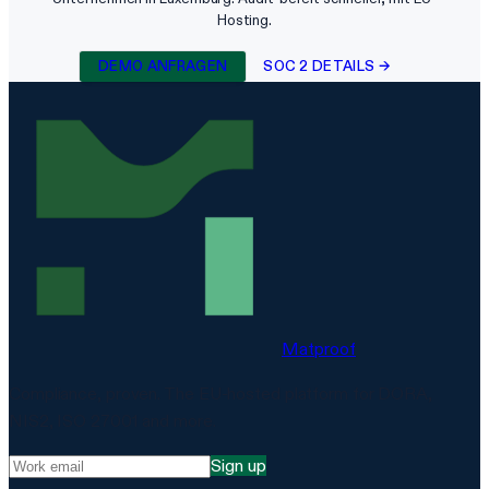
Hosting.
DEMO ANFRAGEN
SOC 2 DETAILS →
Matproof
Compliance, proven. The EU-hosted platform for DORA,
NIS2, ISO 27001 and more.
Sign up