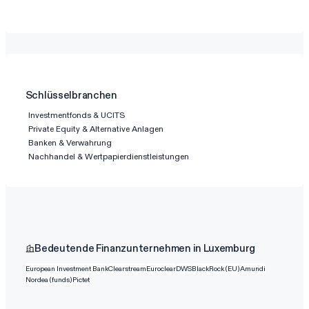
Schlüsselbranchen
Investmentfonds & UCITS
Private Equity & Alternative Anlagen
Banken & Verwahrung
Nachhandel & Wertpapierdienstleistungen
Bedeutende Finanzunternehmen in Luxemburg
European Investment Bank
Clearstream
Euroclear
DWS
BlackRock (EU)
Amundi
Nordea (funds)
Pictet