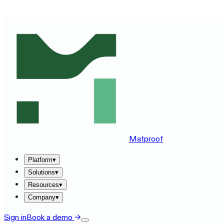
SEE MATPROOF ON YOUR STACK — BOOK A 30-MINUTE
Matproof
Platform
▾
Solutions
▾
Resources
▾
Company
▾
Sign in
Book a demo
→