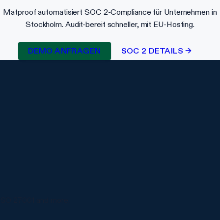
Matproof automatisiert SOC 2-Compliance für Unternehmen in
Stockholm. Audit-bereit schneller, mit EU-Hosting.
DEMO ANFRAGEN
SOC 2 DETAILS →
ISO 27001 and more.