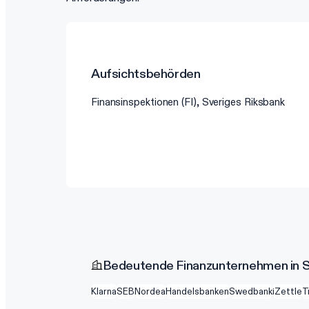
Aufsichtsbehörden
Finansinspektionen (FI), Sveriges Riksbank
Bedeutende Finanzunternehmen in 
Klarna
SEB
Nordea
Handelsbanken
Swedbank
iZettle
T