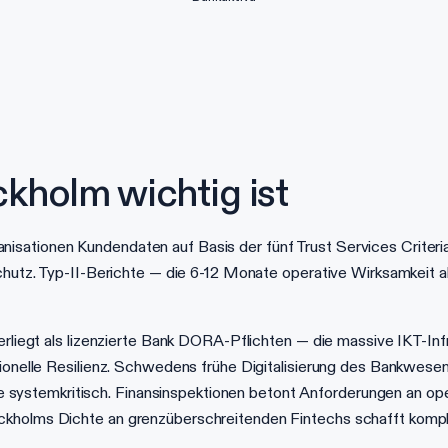
kholm wichtig ist
sationen Kundendaten auf Basis der fünf Trust Services Criteria 
nschutz. Typ-II-Berichte — die 6-12 Monate operative Wirksamke
erliegt als lizenzierte Bank DORA-Pflichten — die massive IKT-Infr
ationelle Resilienz. Schwedens frühe Digitalisierung des Bankwe
ystemkritisch. Finansinspektionen betont Anforderungen an ope
kholms Dichte an grenzüberschreitenden Fintechs schafft komple