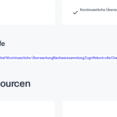
Kontinuierliche Über
fe
chaft
Kontinuierliche Überwachung
Nachweissammlung
Zugriffskontrolle
Cha
sourcen