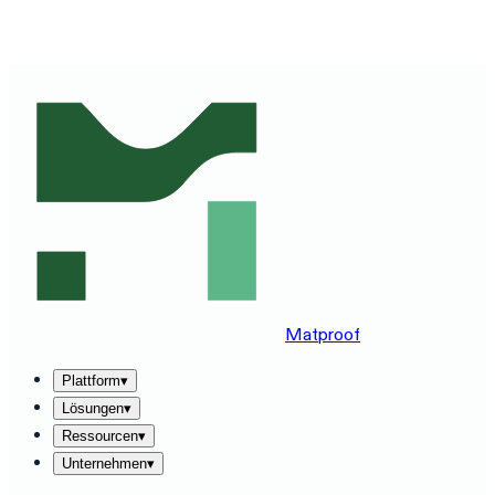
MATPROOF AUF IHREM STACK ERLEBEN — BUCHEN
SIE EINE 30-MINUTEN-DEMO
→
Matproof
Plattform
▾
Lösungen
▾
Ressourcen
▾
Unternehmen
▾