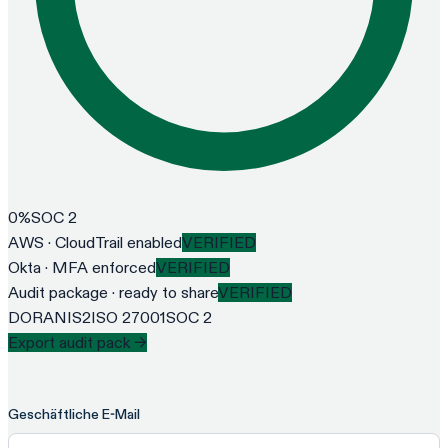
0
%
SOC 2
AWS · CloudTrail enabled
VERIFIED
Okta · MFA enforced
VERIFIED
Audit package · ready to share
VERIFIED
DORA
NIS2
ISO 27001
SOC 2
Export audit pack →
Geschäftliche E-Mail