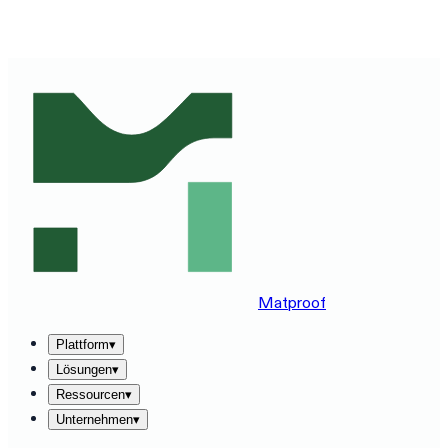
MATPROOF AUF IHREM STACK ERLEBEN — BUCHEN
SIE EINE 30-MINUTEN-DEMO
→
Matproof
Plattform
▾
Lösungen
▾
Ressourcen
▾
Unternehmen
▾