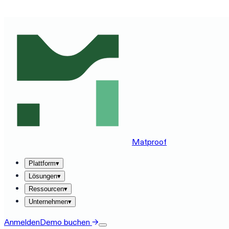
MATPROOF AUF IHREM STACK ERLEBEN — BUCHEN SIE
Matproof
Plattform
▾
Lösungen
▾
Ressourcen
▾
Unternehmen
▾
Anmelden
Demo buchen
→