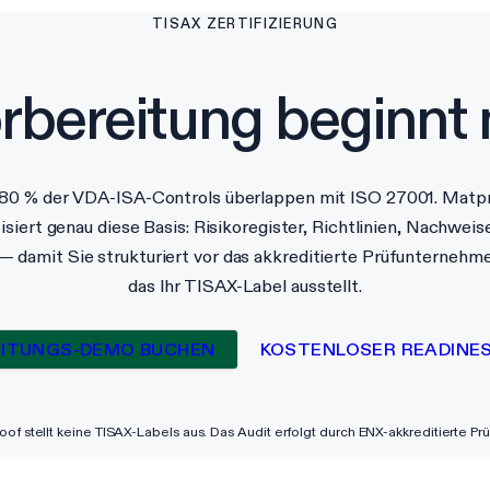
TISAX ZERTIFIZIERUNG
orbereitung
beginnt 
80 % der VDA-ISA-Controls überlappen mit ISO 27001. Matp
siert genau diese Basis: Risikoregister, Richtlinien, Nachweis
 — damit Sie strukturiert vor das akkreditierte Prüfunternehme
das Ihr TISAX-Label ausstellt.
ITUNGS-DEMO BUCHEN
KOSTENLOSER READINE
oof stellt keine TISAX-Labels aus. Das Audit erfolgt durch ENX-akkreditierte P