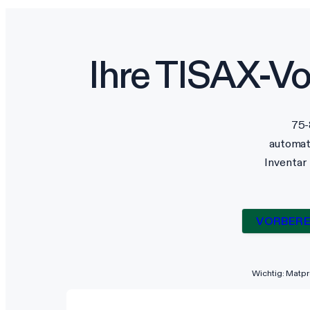
Ihre TISAX-V
75-
automati
Inventar
VORBERE
Wichtig: Matpr