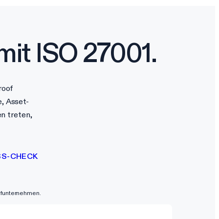
mit ISO 27001.
roof
e, Asset-
n treten,
SS-CHECK
rüfunternehmen.