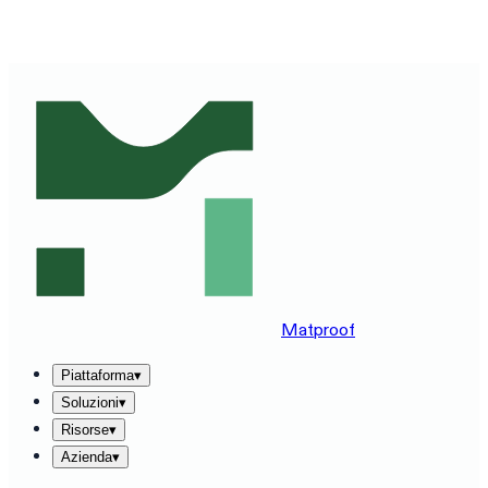
VEDI MATPROOF SUL TUO STACK — PRENOTA UNA
DEMO DI 30 MINUTI
→
Matproof
Piattaforma
▾
Soluzioni
▾
Risorse
▾
Azienda
▾