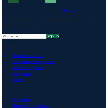
Matproof
Compliance, proven. The EU-hosted platform for DORA,
NIS2, ISO 27001 and more.
Sign up
Platform
Platform overview
Compliance management
Audit management
Integrations
Pricing
Security & AI
Pentesting
Cloud security posture