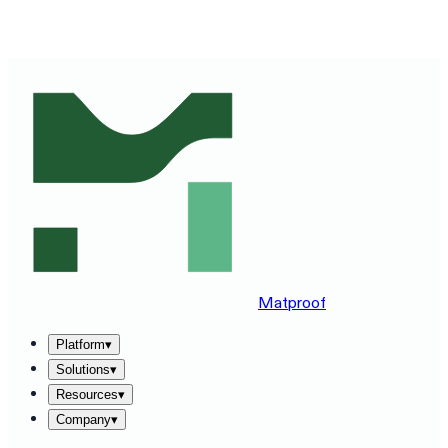
SEE MATPROOF ON YOUR STACK — BOOK A 30-MINUTE
DEMO
→
Matproof
Platform
▾
Solutions
▾
Resources
▾
Company
▾