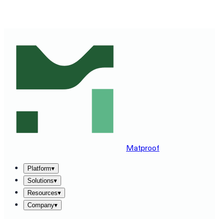
SEE MATPROOF ON YOUR STACK — BOOK A 30-MINUTE
DEMO
→
Matproof
Platform
▾
Solutions
▾
Resources
▾
Company
▾