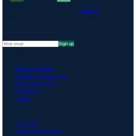
Matproof
Compliance, proven. The EU-hosted platform for DORA,
NIS2, ISO 27001 and more.
Sign up
Platform
Platform overview
Compliance management
Audit management
Integrations
Pricing
Security & AI
Pentesting
Cloud security posture