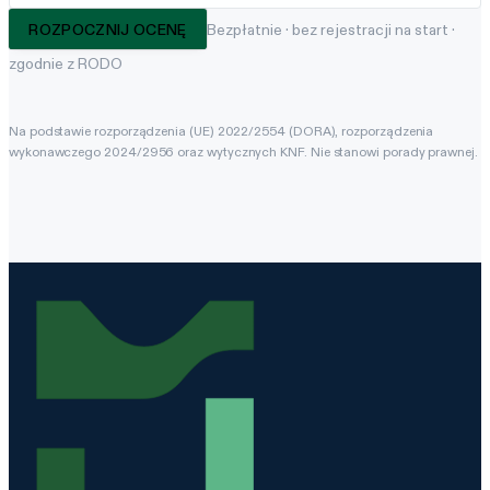
ROZPOCZNIJ OCENĘ
Bezpłatnie · bez rejestracji na start ·
zgodnie z RODO
Na podstawie rozporządzenia (UE) 2022/2554 (DORA), rozporządzenia
wykonawczego 2024/2956 oraz wytycznych KNF. Nie stanowi porady prawnej.