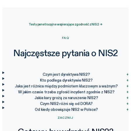
Testy penetracyjne wspierające zgodność z NIS2 →
FAQ
Najczęstsze pytania o NIS2
Czym jest dyrektywa NIS2?
+
Kto podlega dyrektywie NIS2?
+
Jaka jest różnica między podmiotem kluczowym a ważnym?
+
W jakim czasie trzeba zgłosić incydent zgodnie z NIS2?
+
Jakie kary grożą za naruszenie NIS2?
+
Czym NIS2 różni się od DORA?
+
Od kiedy obowiązuje NIS2 w Polsce?
+
ZACZNIJ