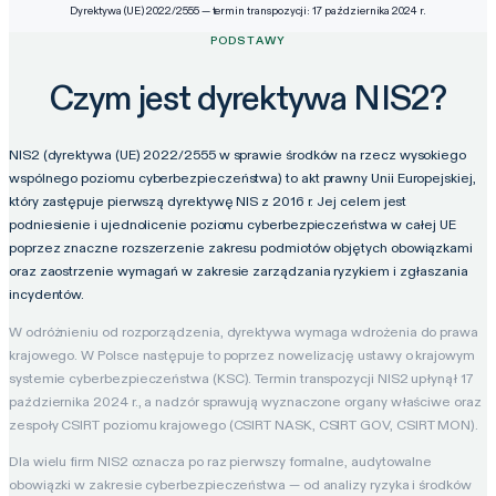
Dyrektywa (UE) 2022/2555 — termin transpozycji: 17 października 2024 r.
PODSTAWY
Czym jest dyrektywa NIS2?
NIS2 (dyrektywa (UE) 2022/2555 w sprawie środków na rzecz wysokiego
wspólnego poziomu cyberbezpieczeństwa) to akt prawny Unii Europejskiej,
który zastępuje pierwszą dyrektywę NIS z 2016 r. Jej celem jest
podniesienie i ujednolicenie poziomu cyberbezpieczeństwa w całej UE
poprzez znaczne rozszerzenie zakresu podmiotów objętych obowiązkami
oraz zaostrzenie wymagań w zakresie zarządzania ryzykiem i zgłaszania
incydentów.
W odróżnieniu od rozporządzenia, dyrektywa wymaga wdrożenia do prawa
krajowego. W Polsce następuje to poprzez nowelizację ustawy o krajowym
systemie cyberbezpieczeństwa (KSC). Termin transpozycji NIS2 upłynął 17
października 2024 r., a nadzór sprawują wyznaczone organy właściwe oraz
zespoły CSIRT poziomu krajowego (CSIRT NASK, CSIRT GOV, CSIRT MON).
Dla wielu firm NIS2 oznacza po raz pierwszy formalne, audytowalne
obowiązki w zakresie cyberbezpieczeństwa — od analizy ryzyka i środków