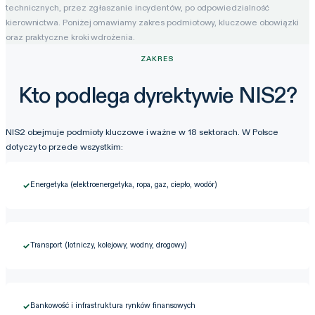
technicznych, przez zgłaszanie incydentów, po odpowiedzialność
kierownictwa. Poniżej omawiamy zakres podmiotowy, kluczowe obowiązki
oraz praktyczne kroki wdrożenia.
ZAKRES
Kto podlega dyrektywie NIS2?
NIS2 obejmuje podmioty kluczowe i ważne w 18 sektorach. W Polsce
dotyczy to przede wszystkim:
Energetyka (elektroenergetyka, ropa, gaz, ciepło, wodór)
✓
Transport (lotniczy, kolejowy, wodny, drogowy)
✓
Bankowość i infrastruktura rynków finansowych
✓