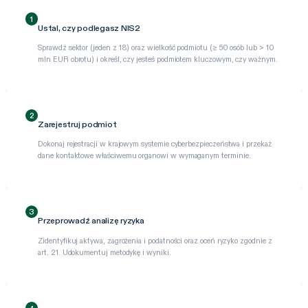
1
Ustal, czy podlegasz NIS2
Sprawdź sektor (jeden z 18) oraz wielkość podmiotu (≥ 50 osób lub > 10
mln EUR obrotu) i określ, czy jesteś podmiotem kluczowym, czy ważnym.
2
Zarejestruj podmiot
Dokonaj rejestracji w krajowym systemie cyberbezpieczeństwa i przekaż
dane kontaktowe właściwemu organowi w wymaganym terminie.
3
Przeprowadź analizę ryzyka
Zidentyfikuj aktywa, zagrożenia i podatności oraz oceń ryzyko zgodnie z
art. 21. Udokumentuj metodykę i wyniki.