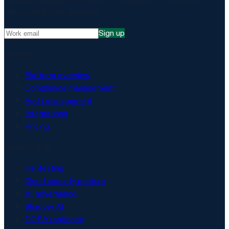
NIS2, ISO 27001 and more.
Sign up
Platform
Platform overview
Compliance management
Audit management
Integrations
Pricing
Security & AI
Pentesting
Cloud security posture
AI governance
Shadow AI
DORA resilience