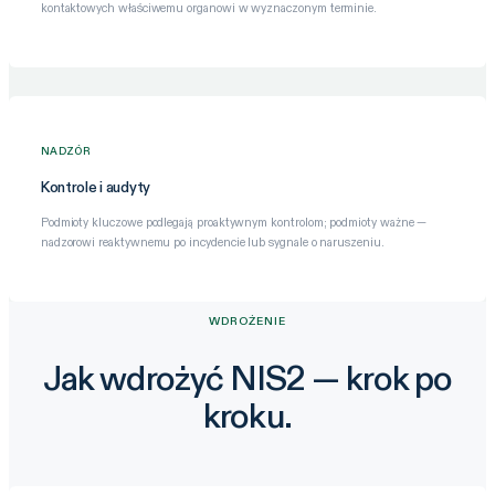
kontaktowych właściwemu organowi w wyznaczonym terminie.
NADZÓR
Kontrole i audyty
Podmioty kluczowe podlegają proaktywnym kontrolom; podmioty ważne —
nadzorowi reaktywnemu po incydencie lub sygnale o naruszeniu.
WDROŻENIE
Jak wdrożyć NIS2 — krok po
kroku.