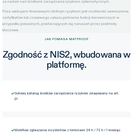
za nadzór nad środkami zarządzania ryzykiem cybernetycznym.
Poza sankcjami finansowymi istotnym ryzykiem jest możliwość zawieszenia
certyfikatów lub czasowego zakazu pełnienia funkcji kierowniczych w
przypadku poważnych, powtarzających się naruszeń przez podmioty
kluczowe.
JAK POMAGA MATPROOF
Zgodność z NIS2, wbudowana w
platformę.
✓
Gotowy katalog środków zarządzania ryzykiem zmapowany na art.
21
✓
Workflow zgłaszania incydentów z terminami 24 h / 72 h / 1 miesiąc