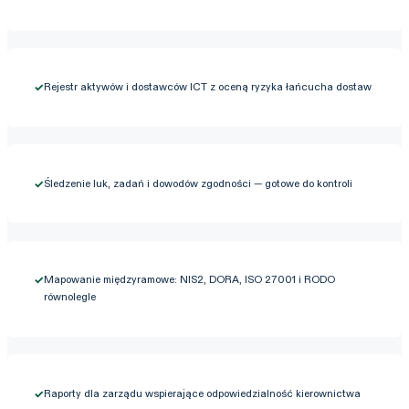
✓
Rejestr aktywów i dostawców ICT z oceną ryzyka łańcucha dostaw
✓
Śledzenie luk, zadań i dowodów zgodności — gotowe do kontroli
✓
Mapowanie międzyramowe: NIS2, DORA, ISO 27001 i RODO
równolegle
✓
Raporty dla zarządu wspierające odpowiedzialność kierownictwa