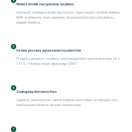
4
Wdróż środki zarządzania ryzykiem
Wprowadź wymagane środki techniczne i organizacyjne: kontrolę dostępu,
MFA, szyfrowanie, kopie zapasowe, bezpieczeństwo łańcucha dostaw i
ciągłość działania.
5
Ustaw procesy zgłaszania incydentów
Przygotuj procedury i szablony umożliwiające dotrzymanie terminów 24 h
/ 72 h / 1 miesiąc wobec właściwego CSIRT.
6
Zaangażuj kierownictwo
Zapewnij zatwierdzenie i nadzór środków przez organ zarządzający oraz
obowiązkowe szkolenia dla kadry kierowniczej.
7