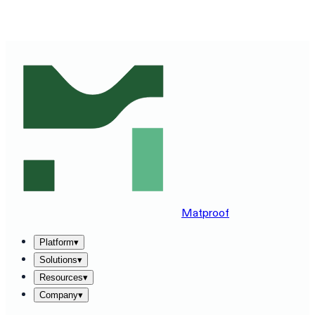
SEE MATPROOF ON YOUR STACK — BOOK A 30-MINUTE
DEMO
→
Matproof
Platform
▾
Solutions
▾
Resources
▾
Company
▾