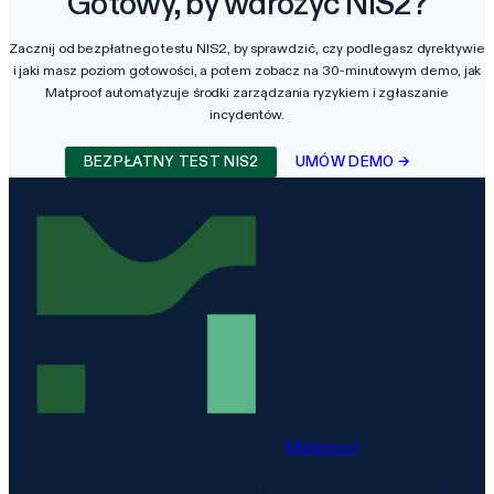
Gotowy, by wdrożyć NIS2?
Zacznij od bezpłatnego testu NIS2, by sprawdzić, czy podlegasz dyrektywie
i jaki masz poziom gotowości, a potem zobacz na 30-minutowym demo, jak
Matproof automatyzuje środki zarządzania ryzykiem i zgłaszanie
incydentów.
BEZPŁATNY TEST NIS2
UMÓW DEMO →
Matproof
Compliance, proven. The EU-hosted platform for DORA,