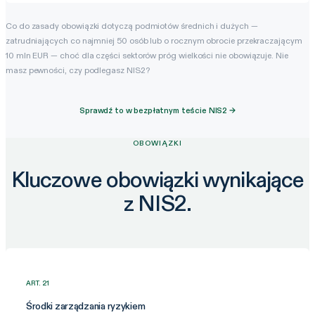
Co do zasady obowiązki dotyczą podmiotów średnich i dużych —
zatrudniających co najmniej 50 osób lub o rocznym obrocie przekraczającym
10 mln EUR — choć dla części sektorów próg wielkości nie obowiązuje. Nie
masz pewności, czy podlegasz NIS2?
Sprawdź to w bezpłatnym teście NIS2 →
OBOWIĄZKI
Kluczowe obowiązki wynikające
z NIS2.
ART. 21
Środki zarządzania ryzykiem