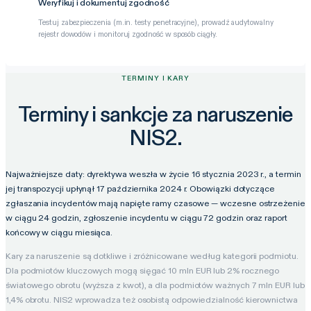
Weryfikuj i dokumentuj zgodność
Testuj zabezpieczenia (m.in. testy penetracyjne), prowadź audytowalny
rejestr dowodów i monitoruj zgodność w sposób ciągły.
TERMINY I KARY
Terminy i sankcje za naruszenie
NIS2.
Najważniejsze daty: dyrektywa weszła w życie 16 stycznia 2023 r., a termin
jej transpozycji upłynął 17 października 2024 r. Obowiązki dotyczące
zgłaszania incydentów mają napięte ramy czasowe — wczesne ostrzeżenie
w ciągu 24 godzin, zgłoszenie incydentu w ciągu 72 godzin oraz raport
końcowy w ciągu miesiąca.
Kary za naruszenie są dotkliwe i zróżnicowane według kategorii podmiotu.
Dla podmiotów kluczowych mogą sięgać 10 mln EUR lub 2% rocznego
światowego obrotu (wyższa z kwot), a dla podmiotów ważnych 7 mln EUR lub
1,4% obrotu. NIS2 wprowadza też osobistą odpowiedzialność kierownictwa