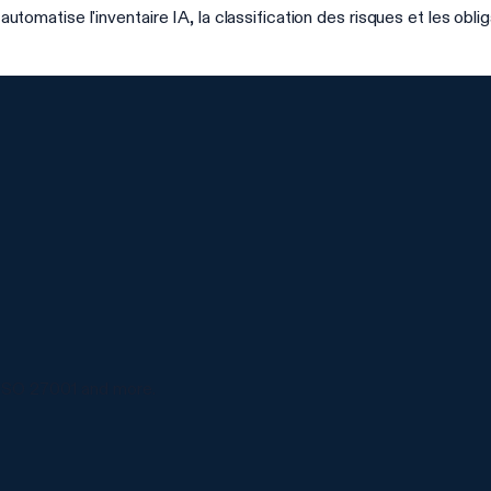
tise l'inventaire IA, la classification des risques et les oblig
ISO 27001 and more.