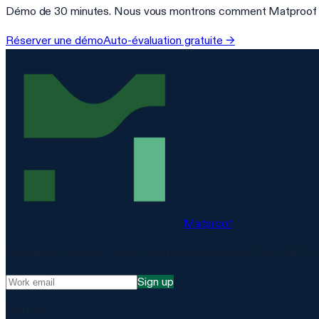
Démo de 30 minutes. Nous vous montrons comment Matproof automa
Réserver une démo
Auto-évaluation gratuite →
Matproof
Compliance, proven. The EU-hosted platform for DORA, NIS2, 
Sign up
Platform