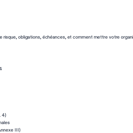
de risque, obligations, échéances, et comment mettre votre organi
4
. 4)
nales
nnexe III)