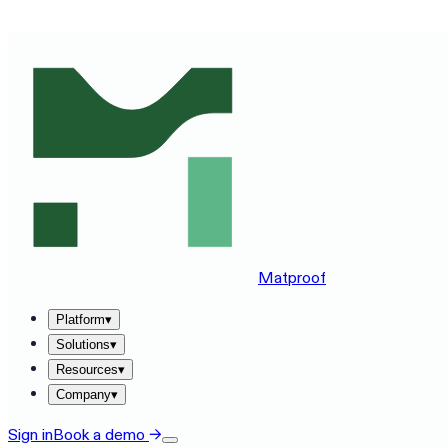
SEE MATPROOF ON YOUR STACK — BOOK A 30-MINUTE
Matproof
Platform
▾
Solutions
▾
Resources
▾
Company
▾
Sign in
Book a demo
→