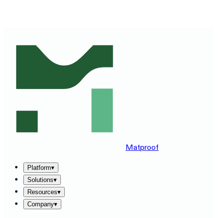
SEE MATPROOF ON YOUR STACK — BOOK A 30-MINUTE
DEMO
→
Matproof
Platform
▾
Solutions
▾
Resources
▾
Company
▾