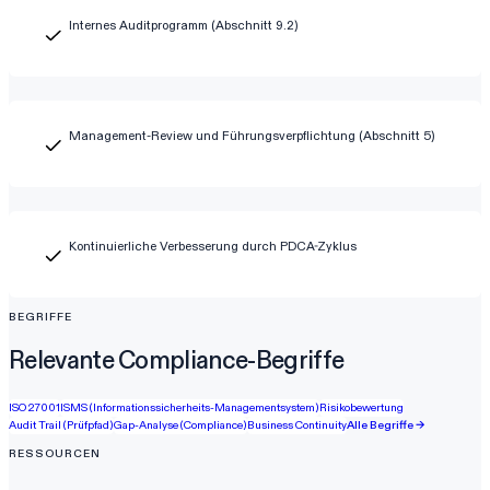
Internes Auditprogramm (Abschnitt 9.2)
Management-Review und Führungsverpflichtung (Abschnitt 5)
Kontinuierliche Verbesserung durch PDCA-Zyklus
BEGRIFFE
Relevante Compliance-Begriffe
ISO 27001
ISMS (Informationssicherheits-Managementsystem)
Risikobewertung
Audit Trail (Prüfpfad)
Gap-Analyse (Compliance)
Business Continuity
Alle Begriffe →
RESSOURCEN