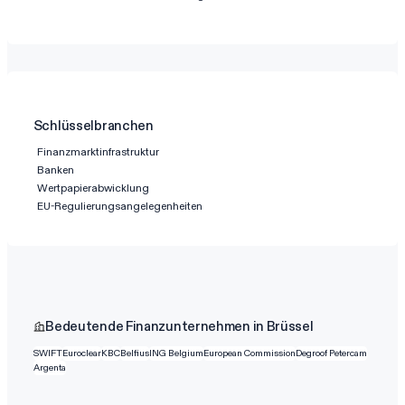
Schlüsselbranchen
Finanzmarktinfrastruktur
Banken
Wertpapierabwicklung
EU-Regulierungsangelegenheiten
Bedeutende Finanzunternehmen in Brüssel
SWIFT
Euroclear
KBC
Belfius
ING Belgium
European Commission
Degroof Petercam
Argenta