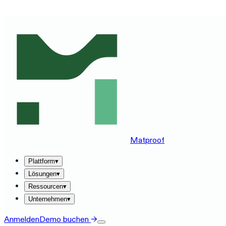
MATPROOF AUF IHREM STACK ERLEBEN — BUCHEN SIE
Matproof
Plattform
▾
Lösungen
▾
Ressourcen
▾
Unternehmen
▾
Anmelden
Demo buchen
→