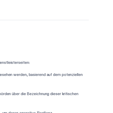
3-Minuten-DORA-Assessment starten
nstleisterseiten:
 angesehen werden, basierend auf dem potenziellen
hörden über die Bezeichnung dieser kritischen
, um deren operative Resilienz,