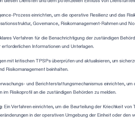
von diesen Diensten und dem potenziellen Einfluss von Dienstunt
ligence-Prozess einrichten, um die operative Resilienz und das R
isationsstruktur, Governance, Risikomanagement-Rahmen und Not
n klares Verfahren für die Benachrichtigung der zuständigen Behö
er erforderlichen Informationen und Unterlagen.
gen mit kritischen TPSPs überprüfen und aktualisieren, um siche
und Risikomanagement beinhalten.
berwachungs- und Berichterstattungsmechanismus einrichten, um d
n im Risikoprofil an die zuständigen Behörden zu melden.
g
: Ein Verfahren einrichten, um die Beurteilung der Kriechkeit v
r Veränderungen in der operativen Umgebung der Einheit oder den