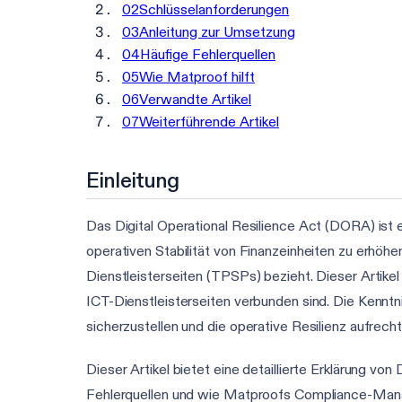
02
Schlüsselanforderungen
03
Anleitung zur Umsetzung
04
Häufige Fehlerquellen
05
Wie Matproof hilft
06
Verwandte Artikel
07
Weiterführende Artikel
Einleitung
Das Digital Operational Resilience Act (DORA) ist 
operativen Stabilität von Finanzeinheiten zu erhöhe
Dienstleisterseiten (TPSPs) bezieht. Dieser Artikel
ICT-Dienstleisterseiten verbunden sind. Die Kennt
sicherzustellen und die operative Resilienz aufrecht
Dieser Artikel bietet eine detaillierte Erklärung vo
Fehlerquellen und wie Matproofs Compliance-Mana