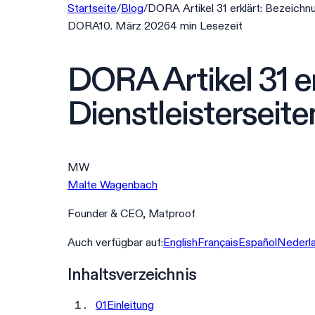
Startseite
/
Blog
/
DORA Artikel 31 erklärt: Bezeichnu
DORA
10. März 2026
4
min
Lesezeit
DORA Artikel 31 er
Dienstleisterseite
MW
Malte Wagenbach
Founder & CEO, Matproof
Auch verfügbar auf:
English
Français
Español
Nederl
Inhaltsverzeichnis
01
Einleitung