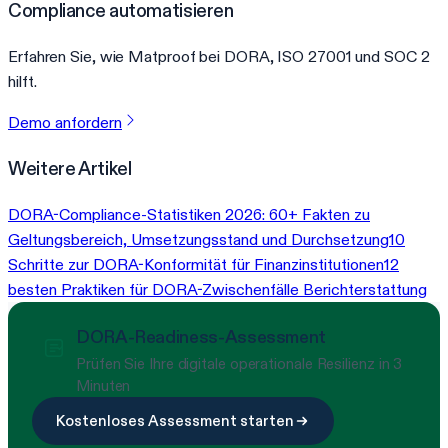
Compliance automatisieren
Erfahren Sie, wie Matproof bei DORA, ISO 27001 und SOC 2
hilft.
Demo anfordern
Weitere Artikel
DORA-Compliance-Statistiken 2026: 60+ Fakten zu
Geltungsbereich, Umsetzungsstand und Durchsetzung
10
Schritte zur DORA-Konformität für Finanzinstitutionen
12
besten Praktiken für DORA-Zwischenfälle Berichterstattung
DORA-Readiness-Assessment
Prüfen Sie Ihre digitale operationale Resilienz in 3
Minuten
Kostenloses Assessment starten