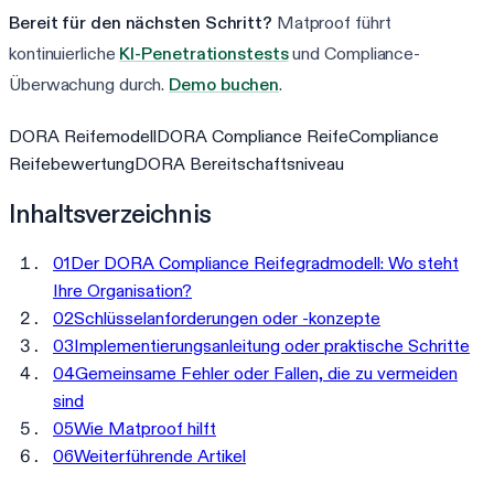
Bereit für den nächsten Schritt?
Matproof führt
kontinuierliche
KI-Penetrationstests
und Compliance-
Überwachung durch.
Demo buchen
.
DORA Reifemodell
DORA Compliance Reife
Compliance
Reifebewertung
DORA Bereitschaftsniveau
Inhaltsverzeichnis
01
Der DORA Compliance Reifegradmodell: Wo steht
Ihre Organisation?
02
Schlüsselanforderungen oder -konzepte
03
Implementierungsanleitung oder praktische Schritte
04
Gemeinsame Fehler oder Fallen, die zu vermeiden
sind
05
Wie Matproof hilft
06
Weiterführende Artikel