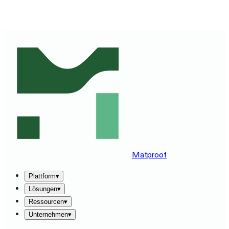
MATPROOF AUF IHREM STACK ERLEBEN — BUCHEN
SIE EINE 30-MINUTEN-DEMO
→
Matproof
Plattform
▾
Lösungen
▾
Ressourcen
▾
Unternehmen
▾