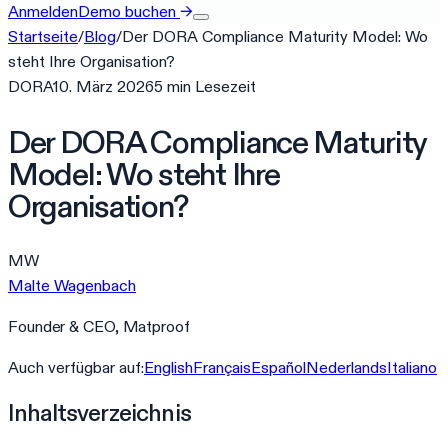
Anmelden
Demo buchen
→
Startseite
/
Blog
/
Der DORA Compliance Maturity Model: Wo
steht Ihre Organisation?
DORA
10. März 2026
5
min
Lesezeit
Der DORA Compliance Maturity
Model: Wo steht Ihre
Organisation?
MW
Malte Wagenbach
Founder & CEO, Matproof
Auch verfügbar auf:
English
Français
Español
Nederlands
Italiano
Inhaltsverzeichnis