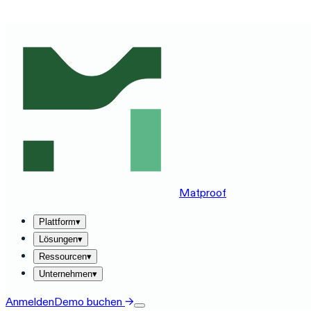
MATPROOF AUF IHREM STACK ERLEBEN — BUCHEN SIE
Matproof
Plattform
▾
Lösungen
▾
Ressourcen
▾
Unternehmen
▾
Anmelden
Demo buchen
→