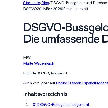
Startseite
/
Blog
/
DSGVO-Bussgelder und Durchsetz
DSGVO
20. März 2026
15
min
Lesezeit
DSGVO-Bussgelder
Die umfassende D
MW
Malte Wagenbach
Founder & CEO, Matproof
Auch verfügbar auf:
English
Français
Español
Nederl
Inhaltsverzeichnis
01
DSGVO-Bussgelder insgesamt