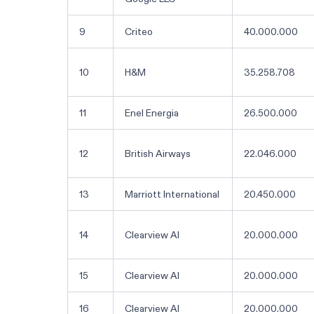
9
Criteo
40.000.000
10
H&M
35.258.708
11
Enel Energia
26.500.000
12
British Airways
22.046.000
13
Marriott International
20.450.000
14
Clearview AI
20.000.000
15
Clearview AI
20.000.000
16
Clearview AI
20.000.000