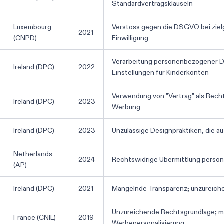
Standardvertragsklauseln
Luxembourg
Verstoss gegen die DSGVO bei zie
2021
(CNPD)
Einwilligung
Verarbeitung personenbezogener Da
Ireland (DPC)
2022
Einstellungen fur Kinderkonten
Verwendung von "Vertrag" als Recht
Ireland (DPC)
2023
Werbung
Ireland (DPC)
2023
Unzulassige Designpraktiken, die au
Netherlands
2024
Rechtswidrige Ubermittlung person
(AP)
Ireland (DPC)
2021
Mangelnde Transparenz; unzureiche
Unzureichende Rechtsgrundlage; ma
France (CNIL)
2019
Werbepersonalisierung