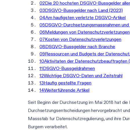
02
Die 20 hochsten DSGVO-Bussgelder aller
03
DSGVO-Bussgelder nach Land (2023)
04
Am haufigsten verletzte DSGVO-Artikel
05
DSGVO-Durchsetzungsmassnahmen und
06
Meldungen von Datenschutzverletzungen
07
Kosten von Datenschutzverletzungen
08
DSGVO-Bussgelder nach Branche
09
Ressourcen und Budgets der Datenschut
10
Aktivitaten der Datenschutzbeauftragten
11
DSGVO-Bussgeldrahmen
12
Wichtige DSGVO-Daten und Zeitstrahl
13
Haufig gestellte Fragen
14
Weiterführende Artikel
Seit Beginn der Durchsetzung im Mai 2018 hat die
Durchsetzungsentscheidungen hervorgebracht und 
Massstab fur Datenschutzregulierung, und ihre Du
Burgern verarbeitet.