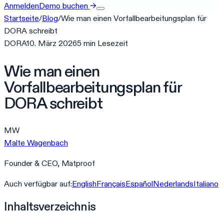
Anmelden
Demo buchen
→
Startseite
/
Blog
/
Wie man einen Vorfallbearbeitungsplan für
DORA schreibt
DORA
10. März 2026
5
min
Lesezeit
Wie man einen
Vorfallbearbeitungsplan für
DORA schreibt
MW
Malte Wagenbach
Founder & CEO, Matproof
Auch verfügbar auf:
English
Français
Español
Nederlands
Italiano
Inhaltsverzeichnis