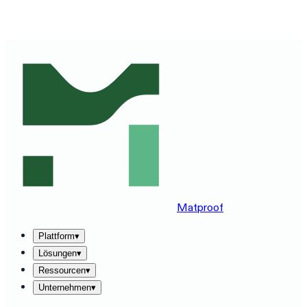
MATPROOF AUF IHREM STACK ERLEBEN — BUCHEN
SIE EINE 30-MINUTEN-DEMO
→
Matproof
Plattform
▾
Lösungen
▾
Ressourcen
▾
Unternehmen
▾