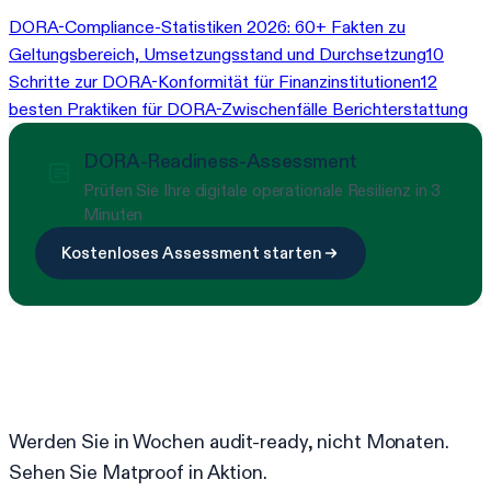
DORA-Compliance-Statistiken 2026: 60+ Fakten zu
Geltungsbereich, Umsetzungsstand und Durchsetzung
10
Schritte zur DORA-Konformität für Finanzinstitutionen
12
besten Praktiken für DORA-Zwischenfälle Berichterstattung
DORA-Readiness-Assessment
Prüfen Sie Ihre digitale operationale Resilienz in 3
Minuten
Kostenloses Assessment starten
Bereit, Compliance zu vereinfachen?
Werden Sie in Wochen audit-ready, nicht Monaten.
Sehen Sie Matproof in Aktion.