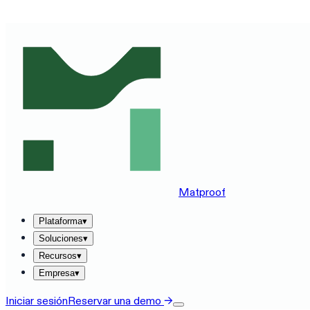
VE MATPROOF EN TU STACK — RESERVA UNA DEMO DE
Matproof
Plataforma
▾
Soluciones
▾
Recursos
▾
Empresa
▾
Iniciar sesión
Reservar una demo
→