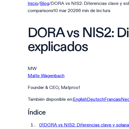
Inicio
/
Blog
/
DORA vs NIS2: Diferencias clave y so
comparisons
10 mar 2026
6
min
de lectura
DORA vs NIS2: Dif
explicados
MW
Malte Wagenbach
Founder & CEO, Matproof
También disponible en:
English
Deutsch
Français
Ned
Índice
01
DORA vs NIS2: Diferencias clave y solap