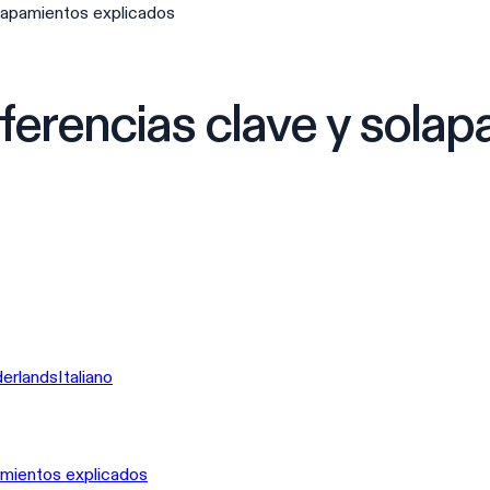
lapamientos explicados
erencias clave y sola
erlands
Italiano
amientos explicados