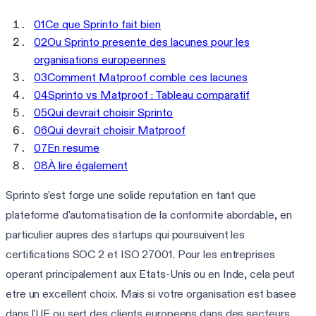
01
Ce que Sprinto fait bien
02
Ou Sprinto presente des lacunes pour les
organisations europeennes
03
Comment Matproof comble ces lacunes
04
Sprinto vs Matproof : Tableau comparatif
05
Qui devrait choisir Sprinto
06
Qui devrait choisir Matproof
07
En resume
08
À lire également
Sprinto s'est forge une solide reputation en tant que
plateforme d'automatisation de la conformite abordable, en
particulier aupres des startups qui poursuivent les
certifications SOC 2 et ISO 27001. Pour les entreprises
operant principalement aux Etats-Unis ou en Inde, cela peut
etre un excellent choix. Mais si votre organisation est basee
dans l'UE ou sert des clients europeens dans des secteurs