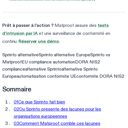
Prêt à passer à l'action ?
Matproof assure des
tests
d'intrusion par IA
et une surveillance de conformité en
continu.
Réserver une démo
.
Sprinto alternative
Sprinto alternative Europe
Sprinto vs
Matproof
EU compliance automation
DORA NIS2
compliance
alternative Sprinto
alternative Sprinto
Europe
automatisation conformite UE
conformite DORA NIS2
Sommaire
01
Ce que Sprinto fait bien
02
Ou Sprinto presente des lacunes pour les
organisations europeennes
03
Comment Matproof comble ces lacunes