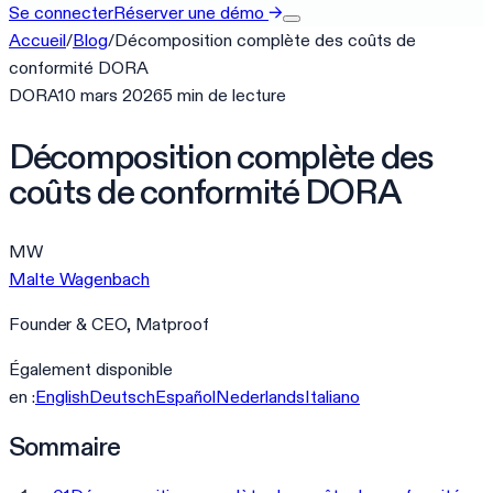
Se connecter
Réserver une démo
→
Accueil
/
Blog
/
Décomposition complète des coûts de
conformité DORA
DORA
10 mars 2026
5
min
de lecture
Décomposition complète des
coûts de conformité DORA
MW
Malte Wagenbach
Founder & CEO, Matproof
Également disponible
en :
English
Deutsch
Español
Nederlands
Italiano
Sommaire