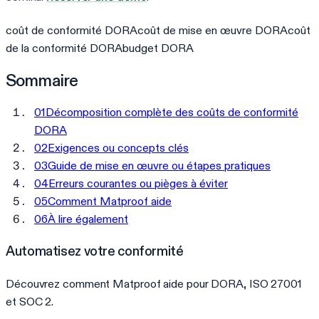
coût de conformité DORA
coût de mise en œuvre DORA
coût
de la conformité DORA
budget DORA
Sommaire
01
Décomposition complète des coûts de conformité
DORA
02
Exigences ou concepts clés
03
Guide de mise en œuvre ou étapes pratiques
04
Erreurs courantes ou pièges à éviter
05
Comment Matproof aide
06
À lire également
Automatisez votre conformité
Découvrez comment Matproof aide pour DORA, ISO 27001
et SOC 2.