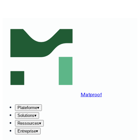
DÉCOUVREZ MATPROOF SUR VOTRE STACK —
RÉSERVEZ UNE DÉMO DE 30 MINUTES
→
Matproof
Plateforme
▾
Solutions
▾
Ressources
▾
Entreprise
▾