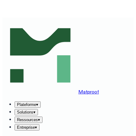
DÉCOUVREZ MATPROOF SUR VOTRE STACK —
RÉSERVEZ UNE DÉMO DE 30 MINUTES
→
Matproof
Plateforme
▾
Solutions
▾
Ressources
▾
Entreprise
▾