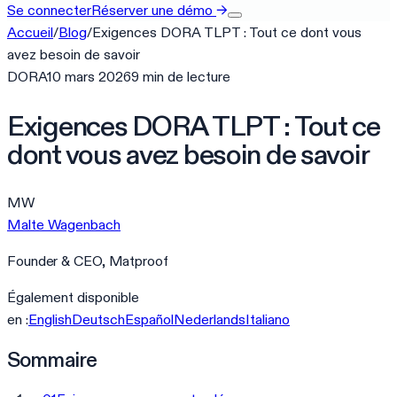
Se connecter
Réserver une démo
→
Accueil
/
Blog
/
Exigences DORA TLPT : Tout ce dont vous
avez besoin de savoir
DORA
10 mars 2026
9
min
de lecture
Exigences DORA TLPT : Tout ce
dont vous avez besoin de savoir
MW
Malte Wagenbach
Founder & CEO, Matproof
Également disponible
en :
English
Deutsch
Español
Nederlands
Italiano
Sommaire