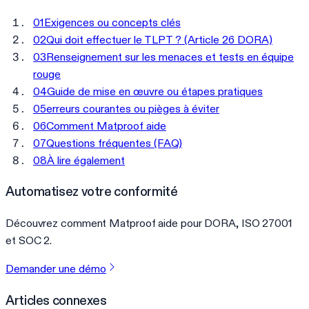
01
Exigences ou concepts clés
02
Qui doit effectuer le TLPT ? (Article 26 DORA)
03
Renseignement sur les menaces et tests en équipe
rouge
04
Guide de mise en œuvre ou étapes pratiques
05
erreurs courantes ou pièges à éviter
06
Comment Matproof aide
07
Questions fréquentes (FAQ)
08
À lire également
Automatisez votre conformité
Découvrez comment Matproof aide pour DORA, ISO 27001
et SOC 2.
Demander une démo
Articles connexes