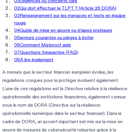
01
Exigences ou concepts clés
02
Qui doit effectuer le TLPT ? (Article 26 DORA)
03
Renseignement sur les menaces et tests en équipe
rouge
04
Guide de mise en œuvre ou étapes pratiques
05
erreurs courantes ou pièges à éviter
06
Comment Matproof aide
07
Questions fréquentes (FAQ)
08
À lire également
A mesure que le secteur financier européen évolue, les
régulations conçues pour le protéger évoluent également.
L'une de ces régulations est la Directive relative à la résilience
opérationnelle des institutions financières, également connue
sous le nom de DORA (Directive sur la résilience
opérationnelle numérique dans le secteur financier). Dans le
cadre de DORA, un accent important est mis sur la mise en
œuvre de mesures de cybersécurité robustes grâce à la