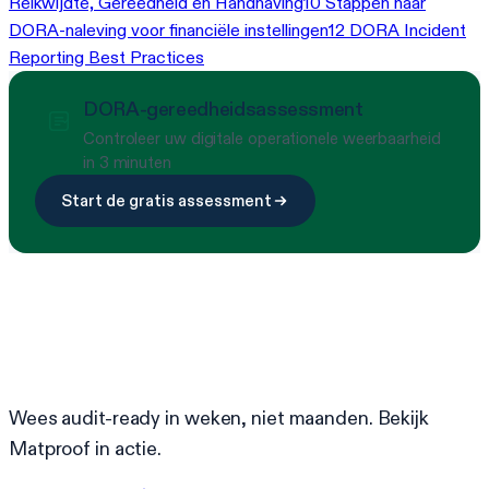
Reikwijdte, Gereedheid en Handhaving
10 Stappen naar
DORA-naleving voor financiële instellingen
12 DORA Incident
Reporting Best Practices
DORA-gereedheidsassessment
Controleer uw digitale operationele weerbaarheid
in 3 minuten
Start de gratis assessment
Klaar om compliance te
vereenvoudigen?
Wees audit-ready in weken, niet maanden. Bekijk
Matproof in actie.