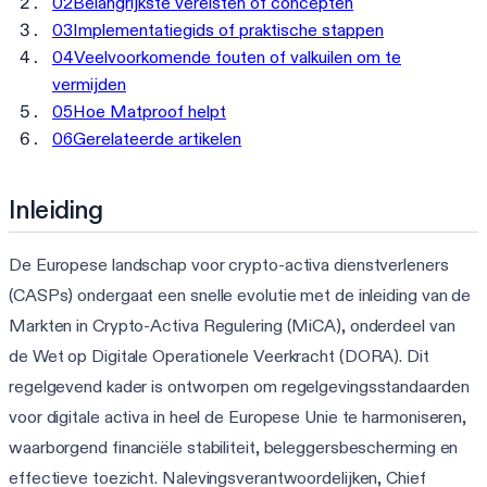
02
Belangrijkste vereisten of concepten
03
Implementatiegids of praktische stappen
04
Veelvoorkomende fouten of valkuilen om te
vermijden
05
Hoe Matproof helpt
06
Gerelateerde artikelen
Inleiding
De Europese landschap voor crypto-activa dienstverleners
(CASPs) ondergaat een snelle evolutie met de inleiding van de
Markten in Crypto-Activa Regulering (MiCA), onderdeel van
de Wet op Digitale Operationele Veerkracht (DORA). Dit
regelgevend kader is ontworpen om regelgevingsstandaarden
voor digitale activa in heel de Europese Unie te harmoniseren,
waarborgend financiële stabiliteit, beleggersbescherming en
effectieve toezicht. Nalevingsverantwoordelijken, Chief