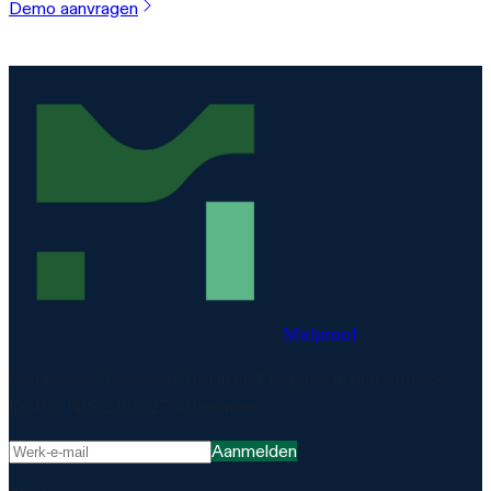
Demo aanvragen
Matproof
Compliance, bewezen. Het in de EU gehoste platform voor
DORA, NIS2, ISO 27001 en meer.
Aanmelden