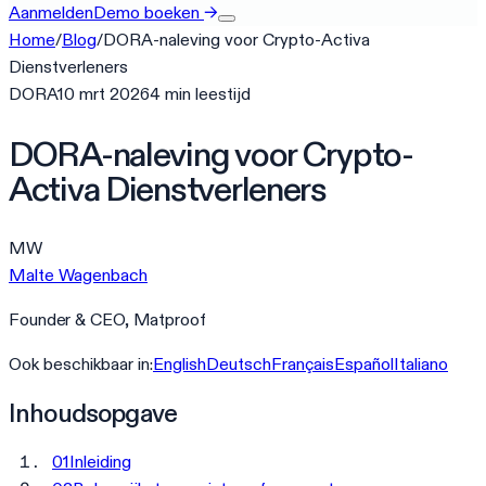
Aanmelden
Demo boeken
→
Home
/
Blog
/
DORA-naleving voor Crypto-Activa
Dienstverleners
DORA
10 mrt 2026
4
min
leestijd
DORA-naleving voor Crypto-
Activa Dienstverleners
MW
Malte Wagenbach
Founder & CEO, Matproof
Ook beschikbaar in:
English
Deutsch
Français
Español
Italiano
Inhoudsopgave
01
Inleiding