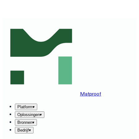
ZIE MATPROOF OP JOUW STACK — BOEK EEN DEMO
VAN 30 MINUTEN
→
Matproof
Platform
▾
Oplossingen
▾
Bronnen
▾
Bedrijf
▾