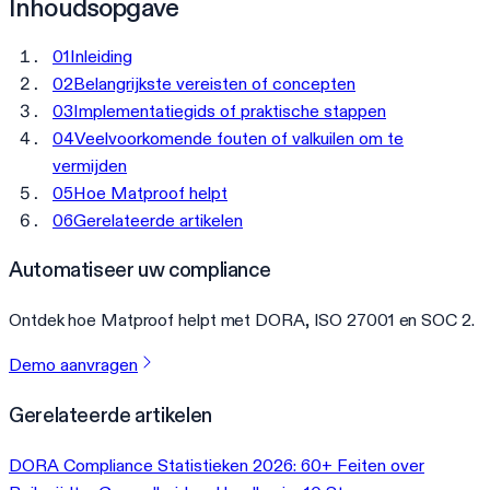
Inhoudsopgave
01
Inleiding
02
Belangrijkste vereisten of concepten
03
Implementatiegids of praktische stappen
04
Veelvoorkomende fouten of valkuilen om te
vermijden
05
Hoe Matproof helpt
06
Gerelateerde artikelen
Automatiseer uw compliance
Ontdek hoe Matproof helpt met DORA, ISO 27001 en SOC 2.
Demo aanvragen
Gerelateerde artikelen
DORA Compliance Statistieken 2026: 60+ Feiten over