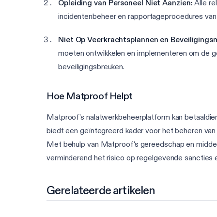
Opleiding van Personeel Niet Aanzien:
Alle r
incidentenbeheer en rapportageprocedures van he
Niet Op Veerkrachtsplannen en Beveiligings
moeten ontwikkelen en implementeren om de geïde
beveiligingsbreuken.
Hoe Matproof Helpt
Matproof's nalatwerkbeheerplatform kan betaaldie
biedt een geïntegreerd kader voor het beheren van 
Met behulp van Matproof's gereedschap en middele
verminderend het risico op regelgevende sancties e
Gerelateerde artikelen