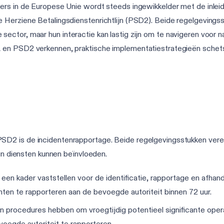
rs in de Europese Unie wordt steeds ingewikkelder met de inleidin
 Herziene Betalingsdienstenrichtlijn (PSD2). Beide regelgevingss
ële sector, maar hun interactie kan lastig zijn om te navigeren voor n
 en PSD2 verkennen, praktische implementatiestrategieën schet
D2 is de incidentenrapportage. Beide regelgevingsstukken vereis
hun diensten kunnen beïnvloeden.
een kader vaststellen voor de identificatie, rapportage en afhan
enten te rapporteren aan de bevoegde autoriteit binnen 72 uur.
 procedures hebben om vroegtijdig potentieel significante operat
evoegde autoriteit te rapporteren.