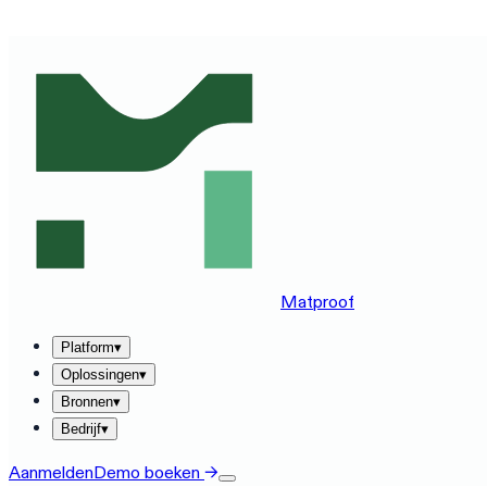
ZIE MATPROOF OP JOUW STACK — BOEK EEN DEMO VA
Matproof
Platform
▾
Oplossingen
▾
Bronnen
▾
Bedrijf
▾
Aanmelden
Demo boeken
→