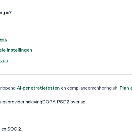
ng is?
ers
le instellingen
jven
orlopend
AI-penetratietesten
en compliancemonitoring uit.
Plan 
ingsprovider naleving
DORA PSD2 overlap
 en SOC 2.