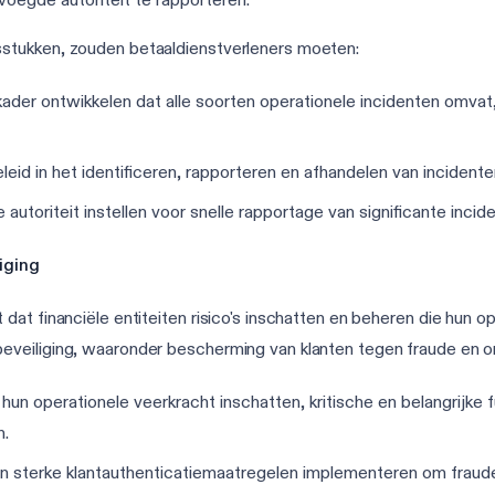
stukken, zouden betaaldienstverleners moeten:
der ontwikkelen dat alle soorten operationele incidenten omva
eid in het identificeren, rapporteren en afhandelen van incidente
utoriteit instellen voor snelle rapportage van significante incid
iging
t financiële entiteiten risico's inschatten en beheren die hun ope
veiliging, waaronder bescherming van klanten tegen fraude en o
hun operationele veerkracht inschatten, kritische en belangrijke 
n.
en sterke klantauthenticatiemaatregelen implementeren om fraud