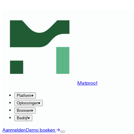
ZIE MATPROOF OP JOUW STACK — BOEK EEN DEMO VA
Matproof
Platform
▾
Oplossingen
▾
Bronnen
▾
Bedrijf
▾
Aanmelden
Demo boeken
→