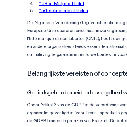
04
Hoe Matproof helpt
05
Gerelateerde artikelen
De Algemene Verordening Gegevensbescherming (G
Europese Unie opereren sinds haar inwerkingtreding
l'Informatique et des Libertés (CNIL), heeft een g
en andere organisaties steeds vaker internationaal
om naleving te garanderen en forse boetes te voo
Belangrijkste vereisten of concept
Gebiedsgebondenheid en bevoegdheid v
Onder Artikel 3 van de GDPR is de verordening van
organisatie gevestigd is. Voor Frans--specifieke 
de GDPR binnen de grenzen van Frankrijk. Dit betek