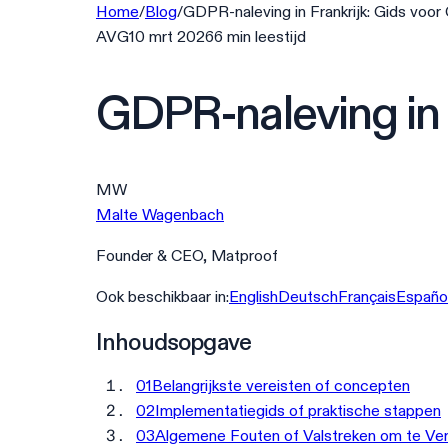
Home
/
Blog
/
GDPR-naleving in Frankrijk: Gids voor
AVG
10 mrt 2026
6
min
leestijd
GDPR-naleving in 
MW
Malte Wagenbach
Founder & CEO, Matproof
Ook beschikbaar in:
English
Deutsch
Français
Españo
Inhoudsopgave
01
Belangrijkste vereisten of concepten
02
Implementatiegids of praktische stappen
03
Algemene Fouten of Valstreken om te Ve