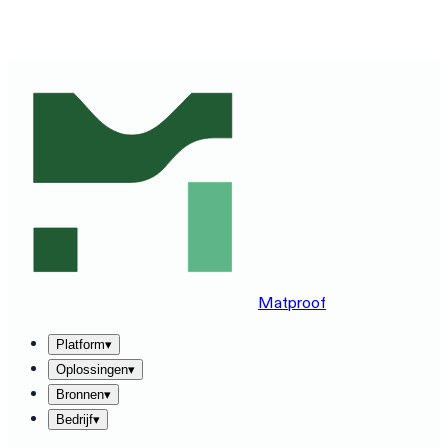
ZIE MATPROOF OP JOUW STACK — BOEK EEN DEMO
VAN 30 MINUTEN
→
Matproof
Platform
▾
Oplossingen
▾
Bronnen
▾
Bedrijf
▾