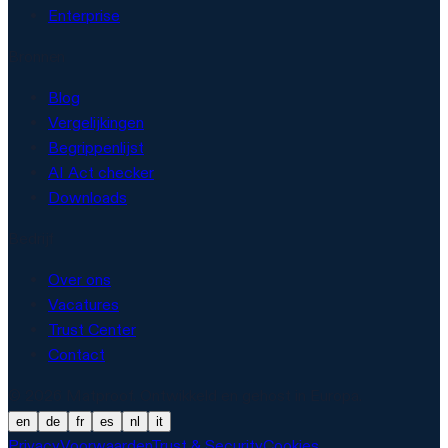
Enterprise
Bronnen
Blog
Vergelijkingen
Begrippenlijst
AI Act checker
Downloads
Bedrijf
Over ons
Vacatures
Trust Center
Contact
© 2026 Matproof. Ontwikkeld en gehost in Europa.
en
de
fr
es
nl
it
Privacy
Voorwaarden
Trust & Security
Cookies