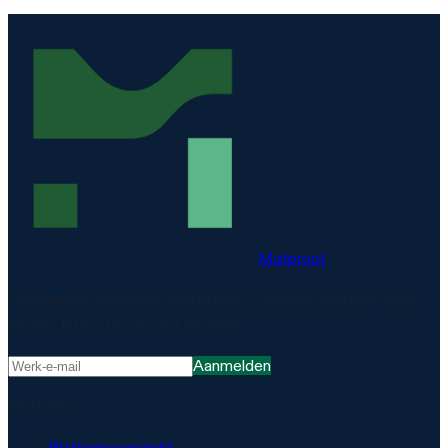
Matproof
Compliance, bewezen. Het in de EU gehoste platform voor
DORA, NIS2, ISO 27001 en meer.
Aanmelden
Platform
Platformoverzicht