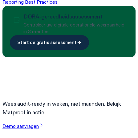
Reporting Best Practices
DORA-gereedheidsassessment
Controleer uw digitale operationele weerbaarheid
in 3 minuten
Start de gratis assessment
Klaar om compliance te
vereenvoudigen?
Wees audit-ready in weken, niet maanden. Bekijk
Matproof in actie.
Demo aanvragen