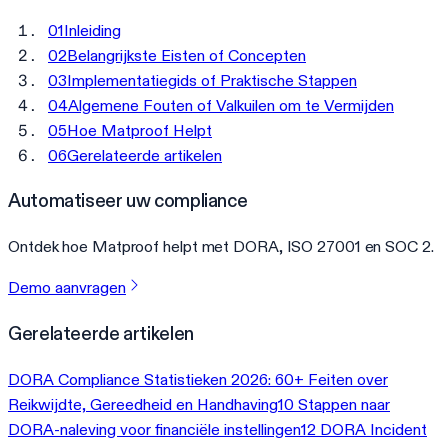
01
Inleiding
02
Belangrijkste Eisten of Concepten
03
Implementatiegids of Praktische Stappen
04
Algemene Fouten of Valkuilen om te Vermijden
05
Hoe Matproof Helpt
06
Gerelateerde artikelen
Automatiseer uw compliance
Ontdek hoe Matproof helpt met DORA, ISO 27001 en SOC 2.
Demo aanvragen
Gerelateerde artikelen
DORA Compliance Statistieken 2026: 60+ Feiten over
Reikwijdte, Gereedheid en Handhaving
10 Stappen naar
DORA-naleving voor financiële instellingen
12 DORA Incident