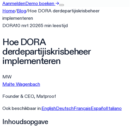
Aanmelden
Demo boeken
→
Home
/
Blog
/
Hoe DORA derdepartijiskrisbeheer
implementeren
DORA
10 mrt 2026
5
min
leestijd
Hoe DORA
derdepartijiskrisbeheer
implementeren
MW
Malte Wagenbach
Founder & CEO, Matproof
Ook beschikbaar in:
English
Deutsch
Français
Español
Italiano
Inhoudsopgave