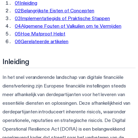
01
Inleiding
02
Belangrijkste Eisten of Concepten
03
Implementatiegids of Praktische Stappen
04
Algemene Fouten of Valkuilen om te Vermijden
05
Hoe Matproof Helpt
06
Gerelateerde artikelen
Inleiding
In het snel veranderende landschap van digitale financiële
dienstverlening zijn Europese financiële instellingen steeds
meer afhankelijk van derdepartijanten voor het leveren van
essentiële diensten en oplossingen. Deze afhankelijkheid van
derdepartijanten introduceert inherente risico's, waaronder
operationele, reputaties en strategische risico's. De Digital
Operational Resilience Act (DORA) is een belangwekkend
regelgevend kader dat streeft naar het verbeteren van de