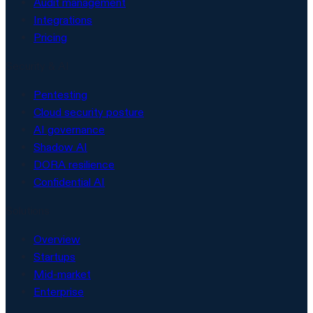
Audit management
Integrations
Pricing
Security & AI
Pentesting
Cloud security posture
AI governance
Shadow AI
DORA resilience
Confidential AI
Solutions
Overview
Startups
Mid-market
Enterprise