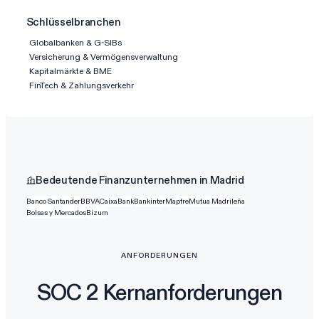
Schlüsselbranchen
Globalbanken & G-SIBs
Versicherung & Vermögensverwaltung
Kapitalmärkte & BME
FinTech & Zahlungsverkehr
Bedeutende Finanzunternehmen in Madrid
Banco Santander
BBVA
CaixaBank
Bankinter
Mapfre
Mutua Madrileña
Bolsas y Mercados
Bizum
ANFORDERUNGEN
SOC 2 Kernanforderungen