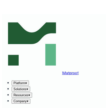
SEE MATPROOF ON YOUR STACK — BOOK A 30-MINUTE
DEMO
→
Matproof
Platform
▾
Solutions
▾
Resources
▾
Company
▾