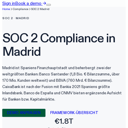
Sign in
Book a demo
→
Home
Compliance
SOC 2
Madrid
SOC 2
·
MADRID
SOC 2
Compliance in
Madrid
Madrid ist Spaniens Finanzhauptstadt und beherbergt zwei der
weltgrößten Banken: Banco Santander (1,8 Bio. € Bilanzsumme, über
170 Mio. Kunden weltweit) und BBVA (760 Mrd. € Bilanzsumme).
CaixaBank ist nach der Fusion mit Bankia 2021 Spaniens größte
Inlandsbank. Banco de España und CNMV bieten ergänzende Aufsicht
für Banken bzw. Kapitalmärkte.
DEMO ANFRAGEN
FRAMEWORK-ÜBERSICHT
€1.8T