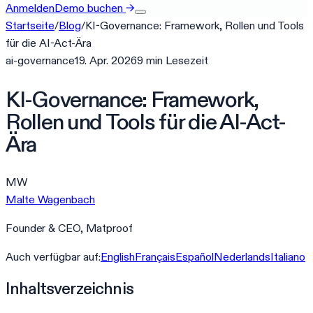
Anmelden
Demo buchen
→
Startseite
/
Blog
/
KI-Governance: Framework, Rollen und Tools
für die AI-Act-Ära
ai-governance
19. Apr. 2026
9
min
Lesezeit
KI-Governance: Framework,
Rollen und Tools für die AI-Act-
Ära
MW
Malte Wagenbach
Founder & CEO, Matproof
Auch verfügbar auf:
English
Français
Español
Nederlands
Italiano
Inhaltsverzeichnis