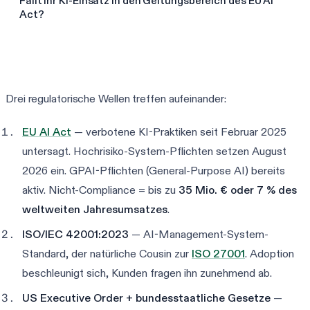
Fällt Ihr KI-Einsatz in den Geltungsbereich des EU AI
Act?
Ihre AI-Act-Readiness prüfen
Drei regulatorische Wellen treffen aufeinander:
EU AI Act
— verbotene KI-Praktiken seit Februar 2025
untersagt. Hochrisiko-System-Pflichten setzen August
2026 ein. GPAI-Pflichten (General-Purpose AI) bereits
aktiv. Nicht-Compliance = bis zu
35 Mio. € oder 7 % des
weltweiten Jahresumsatzes
.
ISO/IEC 42001:2023
— AI-Management-System-
Standard, der natürliche Cousin zur
ISO 27001
. Adoption
beschleunigt sich, Kunden fragen ihn zunehmend ab.
US Executive Order + bundesstaatliche Gesetze
—