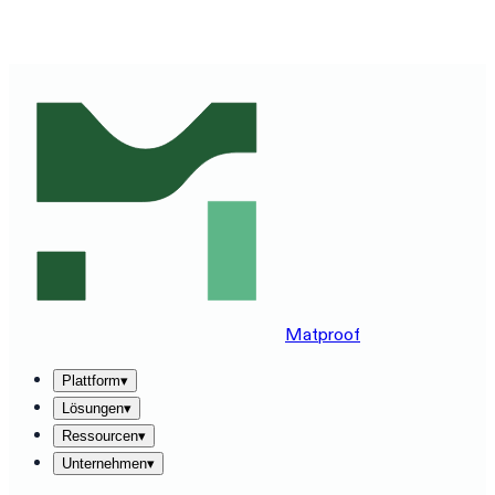
MATPROOF AUF IHREM STACK ERLEBEN — BUCHEN
SIE EINE 30-MINUTEN-DEMO
→
Matproof
Plattform
▾
Lösungen
▾
Ressourcen
▾
Unternehmen
▾