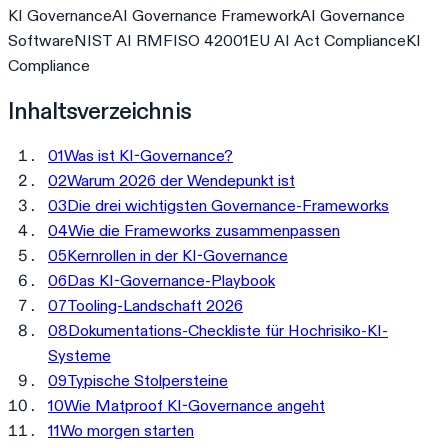
KI Governance
AI Governance Framework
AI Governance
Software
NIST AI RMF
ISO 42001
EU AI Act Compliance
KI
Compliance
Inhaltsverzeichnis
01
Was ist KI-Governance?
02
Warum 2026 der Wendepunkt ist
03
Die drei wichtigsten Governance-Frameworks
04
Wie die Frameworks zusammenpassen
05
Kernrollen in der KI-Governance
06
Das KI-Governance-Playbook
07
Tooling-Landschaft 2026
08
Dokumentations-Checkliste für Hochrisiko-KI-
Systeme
09
Typische Stolpersteine
10
Wie Matproof KI-Governance angeht
11
Wo morgen starten