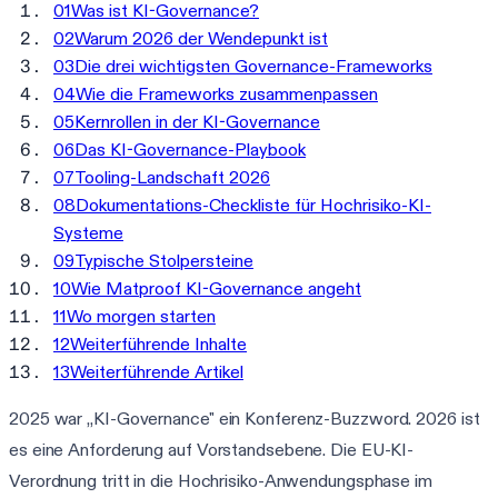
01
Was ist KI-Governance?
02
Warum 2026 der Wendepunkt ist
03
Die drei wichtigsten Governance-Frameworks
04
Wie die Frameworks zusammenpassen
05
Kernrollen in der KI-Governance
06
Das KI-Governance-Playbook
07
Tooling-Landschaft 2026
08
Dokumentations-Checkliste für Hochrisiko-KI-
Systeme
09
Typische Stolpersteine
10
Wie Matproof KI-Governance angeht
11
Wo morgen starten
12
Weiterführende Inhalte
13
Weiterführende Artikel
2025 war „KI-Governance" ein Konferenz-Buzzword. 2026 ist
es eine Anforderung auf Vorstandsebene. Die EU-KI-
Verordnung tritt in die Hochrisiko-Anwendungsphase im