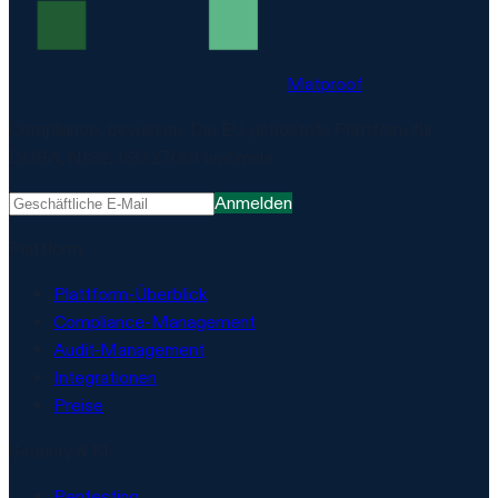
Matproof
Compliance, bewiesen. Die EU-gehostete Plattform für
DORA, NIS2, ISO 27001 und mehr.
Anmelden
Plattform
Plattform-Überblick
Compliance-Management
Audit-Management
Integrationen
Preise
Security & KI
Pentesting