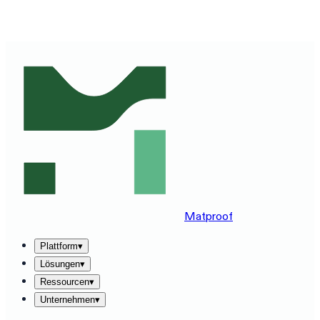
MATPROOF AUF IHREM STACK ERLEBEN — BUCHEN
SIE EINE 30-MINUTEN-DEMO
→
Matproof
Plattform
▾
Lösungen
▾
Ressourcen
▾
Unternehmen
▾