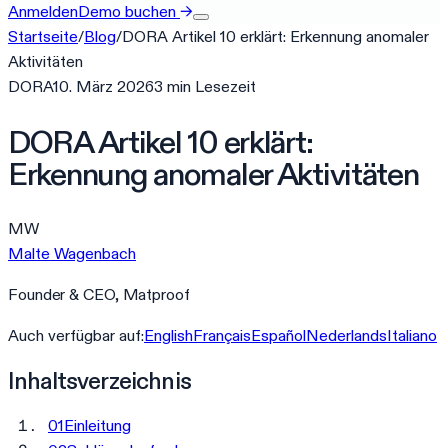
Anmelden
Demo buchen
→
Startseite
/
Blog
/
DORA Artikel 10 erklärt: Erkennung anomaler
Aktivitäten
DORA
10. März 2026
3
min
Lesezeit
DORA Artikel 10 erklärt:
Erkennung anomaler Aktivitäten
MW
Malte Wagenbach
Founder & CEO, Matproof
Auch verfügbar auf:
English
Français
Español
Nederlands
Italiano
Inhaltsverzeichnis
01
Einleitung