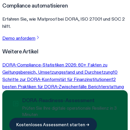
Compliance automatisieren
Erfahren Sie, wie Matproof bei DORA, ISO 27001 und SOC 2
hilft.
Demo anfordern
Weitere Artikel
DORA-Compliance-Statistiken 2026: 60+ Fakten zu
Geltungsbereich, Umsetzungsstand und Durchsetzung
10
Schritte zur DORA-Konformität für Finanzinstitutionen
12
besten Praktiken für DORA-Zwischenfälle Berichterstattung
DORA-Readiness-Assessment
Prüfen Sie Ihre digitale operationale Resilienz in 3
Minuten
Kostenloses Assessment starten