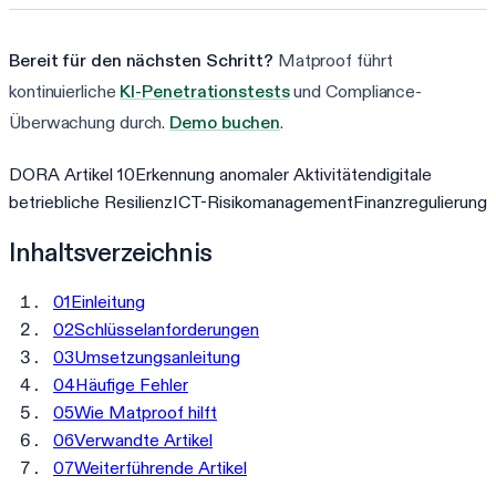
Bereit für den nächsten Schritt?
Matproof führt
kontinuierliche
KI-Penetrationstests
und Compliance-
Überwachung durch.
Demo buchen
.
DORA Artikel 10
Erkennung anomaler Aktivitäten
digitale
betriebliche Resilienz
ICT-Risikomanagement
Finanzregulierung
Inhaltsverzeichnis
01
Einleitung
02
Schlüsselanforderungen
03
Umsetzungsanleitung
04
Häufige Fehler
05
Wie Matproof hilft
06
Verwandte Artikel
07
Weiterführende Artikel