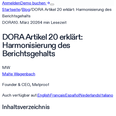
Anmelden
Demo buchen
→
Startseite
/
Blog
/
DORA Artikel 20 erklärt: Harmonisierung des
Berichtsgehalts
DORA
10. März 2026
4
min
Lesezeit
DORA Artikel 20 erklärt:
Harmonisierung des
Berichtsgehalts
MW
Malte Wagenbach
Founder & CEO, Matproof
Auch verfügbar auf:
English
Français
Español
Nederlands
Italiano
Inhaltsverzeichnis