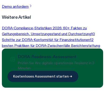
Demo anfordern
Weitere Artikel
DORA-Compliance-Statistiken 2026: 60+ Fakten zu
Geltungsbereich, Umsetzungsstand und Durchsetzung
10
Schritte zur DORA-Konformität für Finanzinstitutionen
12
besten Praktiken für DORA-Zwischenfälle Berichterstattung
DORA-Readiness-Assessment
Prüfen Sie Ihre digitale operationale Resilienz in 3
Minuten
Kostenloses Assessment starten