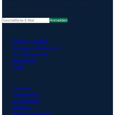
Compliance, bewiesen. Die EU-gehostete Plattform für
DORA, NIS2, ISO 27001 und mehr.
Anmelden
Plattform
Plattform-Überblick
Compliance-Management
Audit-Management
Integrationen
Preise
Security & KI
Pentesting
Cloud-Posture
KI-Governance
Shadow AI
DORA-Resilienztests