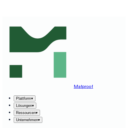
MATPROOF AUF IHREM STACK ERLEBEN — BUCHEN
SIE EINE 30-MINUTEN-DEMO
→
Matproof
Plattform
▾
Lösungen
▾
Ressourcen
▾
Unternehmen
▾