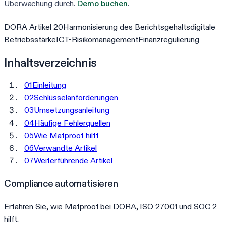
Überwachung durch.
Demo buchen
.
DORA Artikel 20
Harmonisierung des Berichtsgehalts
digitale
Betriebsstärke
ICT-Risikomanagement
Finanzregulierung
Inhaltsverzeichnis
01
Einleitung
02
Schlüsselanforderungen
03
Umsetzungsanleitung
04
Häufige Fehlerquellen
05
Wie Matproof hilft
06
Verwandte Artikel
07
Weiterführende Artikel
Compliance automatisieren
Erfahren Sie, wie Matproof bei DORA, ISO 27001 und SOC 2
hilft.