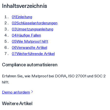
Inhaltsverzeichnis
01
Einleitung
02
Schlüsselanforderungen
03
Umsetzungsanleitung
04
Häufige Fallen
05
Wie Matproof hilft
06
Verwandte Artikel
07
Weiterführende Artikel
Compliance automatisieren
Erfahren Sie, wie Matproof bei DORA, ISO 27001 und SOC 2
hilft.
Demo anfordern
Weitere Artikel