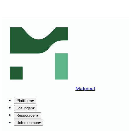
MATPROOF AUF IHREM STACK ERLEBEN — BUCHEN
SIE EINE 30-MINUTEN-DEMO
→
Matproof
Plattform
▾
Lösungen
▾
Ressourcen
▾
Unternehmen
▾