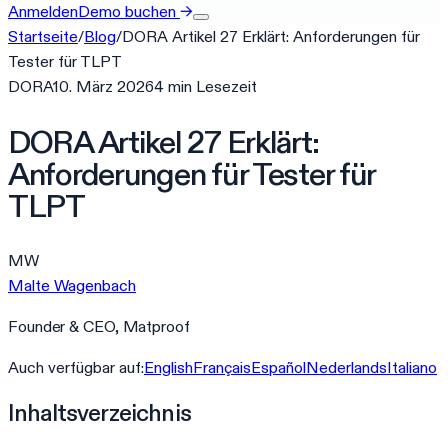
Anmelden
Demo buchen
→
Startseite
/
Blog
/
DORA Artikel 27 Erklärt: Anforderungen für
Tester für TLPT
DORA
10. März 2026
4
min
Lesezeit
DORA Artikel 27 Erklärt:
Anforderungen für Tester für
TLPT
MW
Malte Wagenbach
Founder & CEO, Matproof
Auch verfügbar auf:
English
Français
Español
Nederlands
Italiano
Inhaltsverzeichnis