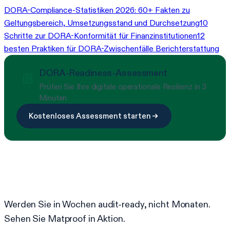
DORA-Compliance-Statistiken 2026: 60+ Fakten zu
Geltungsbereich, Umsetzungsstand und Durchsetzung
10
Schritte zur DORA-Konformität für Finanzinstitutionen
12
besten Praktiken für DORA-Zwischenfälle Berichterstattung
DORA-Readiness-Assessment
Prüfen Sie Ihre digitale operationale Resilienz in 3
Minuten
Kostenloses Assessment starten
Bereit, Compliance zu vereinfachen?
Werden Sie in Wochen audit-ready, nicht Monaten.
Sehen Sie Matproof in Aktion.