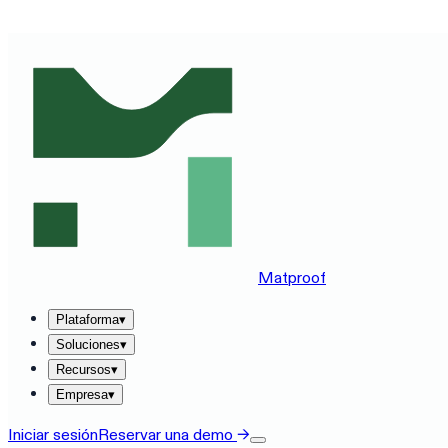
VE MATPROOF EN TU STACK — RESERVA UNA DEMO DE
Matproof
Plataforma
▾
Soluciones
▾
Recursos
▾
Empresa
▾
Iniciar sesión
Reservar una demo
→