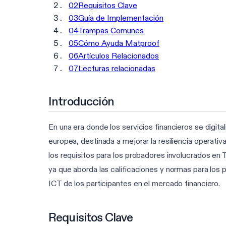
02
Requisitos Clave
03
Guía de Implementación
04
Trampas Comunes
05
Cómo Ayuda Matproof
06
Artículos Relacionados
07
Lecturas relacionadas
Introducción
En una era donde los servicios financieros se digita
europea, destinada a mejorar la resiliencia operativ
los requisitos para los probadores involucrados en
ya que aborda las calificaciones y normas para los
ICT de los participantes en el mercado financiero.
Requisitos Clave