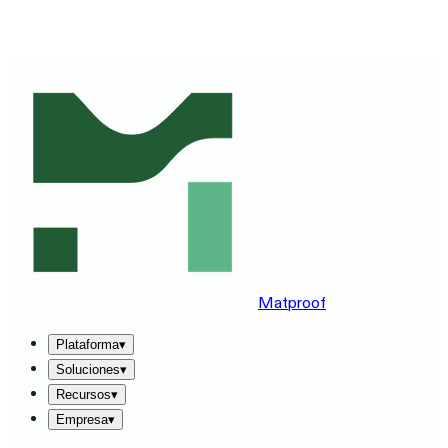
VE MATPROOF EN TU STACK — RESERVA UNA DEMO
DE 30 MINUTOS
→
Matproof
Plataforma
▾
Soluciones
▾
Recursos
▾
Empresa
▾