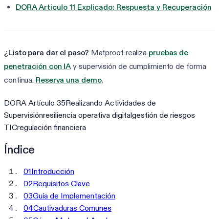
DORA Articulo 11 Explicado: Respuesta y Recuperación
¿Listo para dar el paso?
Matproof realiza
pruebas de
penetración con IA
y supervisión de cumplimiento de forma
continua.
Reserva una demo
.
DORA Artículo 35
Realizando Actividades de
Supervisión
resiliencia operativa digital
gestión de riesgos
TIC
regulación financiera
Índice
01
Introducción
02
Requisitos Clave
03
Guía de Implementación
04
Cautivaduras Comunes