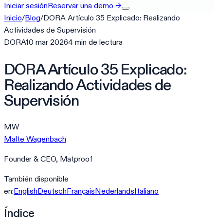
Iniciar sesión
Reservar una demo
→
Inicio
/
Blog
/
DORA Artículo 35 Explicado: Realizando
Actividades de Supervisión
DORA
10 mar 2026
4
min
de lectura
DORA Artículo 35 Explicado:
Realizando Actividades de
Supervisión
MW
Malte Wagenbach
Founder & CEO, Matproof
También disponible
en:
English
Deutsch
Français
Nederlands
Italiano
Índice