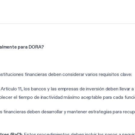
realmente para DORA?
tituciones financieras deben considerar varios requisitos clave:
 Artículo 11, los bancos y las empresas de inversión deben llevar a
blecer el tiempo de inactividad máximo aceptable para cada funció
s financieras deben desarrollar y mantener estrategias para recupe
res (RaD):
Estos procedimientos deben incluir los pasos a seguir