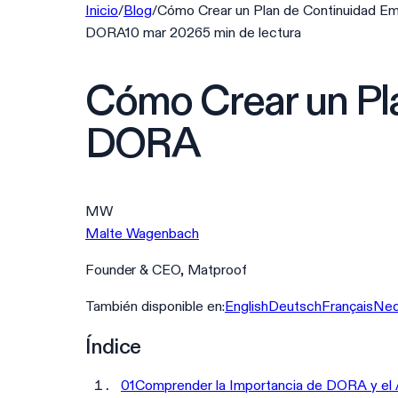
Inicio
/
Blog
/
Cómo Crear un Plan de Continuidad E
DORA
10 mar 2026
5
min
de lectura
Cómo Crear un Pla
DORA
MW
Malte Wagenbach
Founder & CEO, Matproof
También disponible en:
English
Deutsch
Français
Ned
Índice
01
Comprender la Importancia de DORA y el A