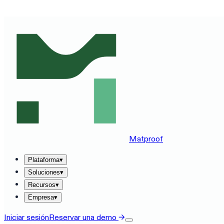
VE MATPROOF EN TU STACK — RESERVA UNA DEMO DE
Matproof
Plataforma
▾
Soluciones
▾
Recursos
▾
Empresa
▾
Iniciar sesión
Reservar una demo
→