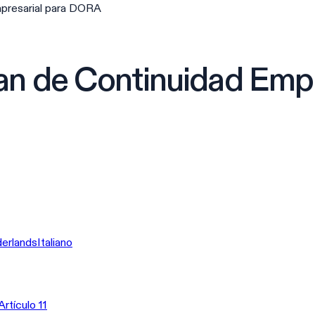
mpresarial para DORA
n de Continuidad Empr
erlands
Italiano
rtículo 11