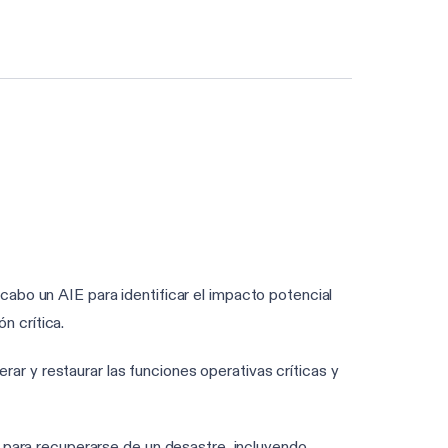
Haga la evaluación DORA de 3 min
 cabo un AIE para identificar el impacto potencial
n crítica.
rar y restaurar las funciones operativas críticas y
 para recuperarse de un desastre, incluyendo