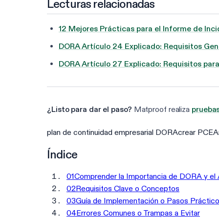
Lecturas relacionadas
12 Mejores Prácticas para el Informe de In
DORA Artículo 24 Explicado: Requisitos Gene
DORA Artículo 27 Explicado: Requisitos pa
¿Listo para dar el paso?
Matproof realiza
pruebas
plan de continuidad empresarial DORA
crear PCE
A
Índice
01
Comprender la Importancia de DORA y el A
02
Requisitos Clave o Conceptos
03
Guía de Implementación o Pasos Práctic
04
Errores Comunes o Trampas a Evitar