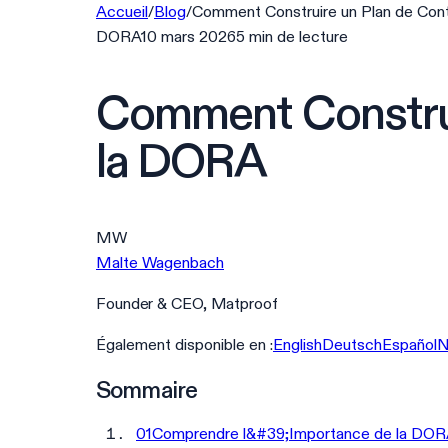
Accueil
/
Blog
/
Comment Construire un Plan de Conti
DORA
10 mars 2026
5
min
de lecture
Comment Construir
la DORA
MW
Malte Wagenbach
Founder & CEO, Matproof
Également disponible en :
English
Deutsch
Español
N
Sommaire
01
Comprendre l&#39;Importance de la DORA 