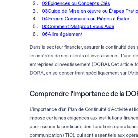
02
Exigences ou Concepts Clés
03
Guide de Mise en œuvre ou Étapes Prati
04
Erreurs Communes ou Pièges à Éviter
05
Comment Matproof Vous Aide
06
À lire également
Dans le secteur financier, assurer la continuité des
les intérêts de ses clients et investisseurs. L'une d
entreprises d'investissement (DORA). Cet article f
DORA, en se concentrant spécifiquement sur l'Artic
Comprendre l'Importance de la DORA
L'importance d'un Plan de Continuité d'Activité effic
impose certaines exigences aux institutions financiè
pour assurer la continuité des fonctions opérationn
communication (TIC), qui sont essentiels aux opérati