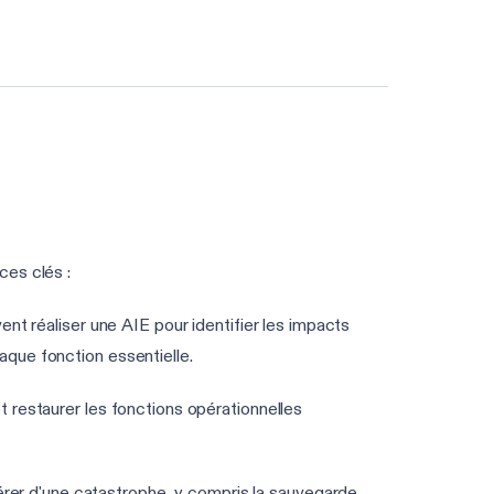
Faire l'évaluation DORA de 3 min
ces clés :
ent réaliser une AIE pour identifier les impacts
aque fonction essentielle.
t restaurer les fonctions opérationnelles
érer d'une catastrophe, y compris la sauvegarde