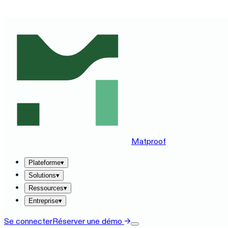
DÉCOUVREZ MATPROOF SUR VOTRE STACK — RÉSERVE
Matproof
Plateforme
▾
Solutions
▾
Ressources
▾
Entreprise
▾
Se connecter
Réserver une démo
→