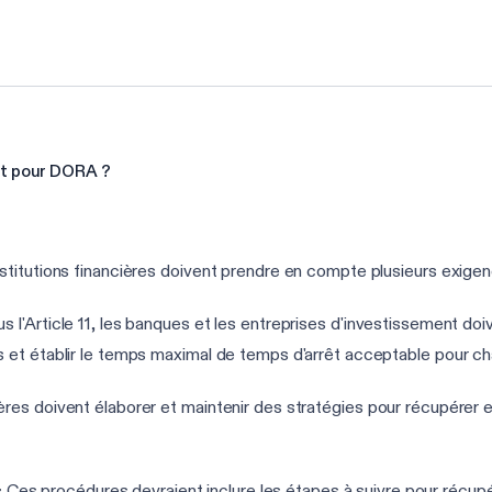
êt pour DORA ?
titutions financières doivent prendre en compte plusieurs exigen
s l'Article 11, les banques et les entreprises d'investissement doiv
ns et établir le temps maximal de temps d'arrêt acceptable pour ch
ières doivent élaborer et maintenir des stratégies pour récupérer e
:
Ces procédures devraient inclure les étapes à suivre pour récup