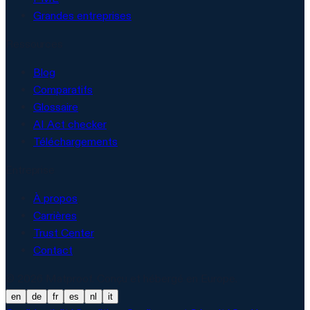
Grandes entreprises
Ressources
Blog
Comparatifs
Glossaire
AI Act checker
Téléchargements
Entreprise
À propos
Carrières
Trust Center
Contact
© 2026 Matproof. Conçu et hébergé en Europe.
en
de
fr
es
nl
it