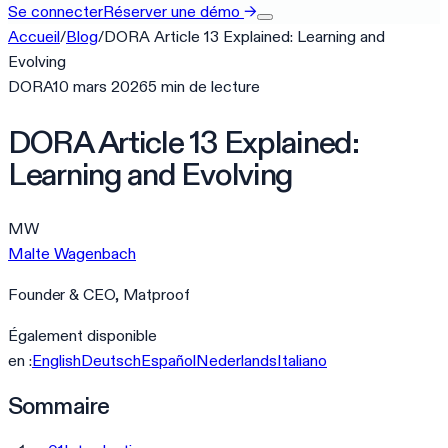
Se connecter
Réserver une démo
→
Accueil
/
Blog
/
DORA Article 13 Explained: Learning and
Evolving
DORA
10 mars 2026
5
min
de lecture
DORA Article 13 Explained:
Learning and Evolving
MW
Malte Wagenbach
Founder & CEO, Matproof
Également disponible
en :
English
Deutsch
Español
Nederlands
Italiano
Sommaire