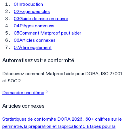
01
Introduction
02
Exigences clés
03
Guide de mise en œuvre
04
Pièges communs
05
Comment Matproof peut aider
06
Articles connexes
07
À lire également
Automatisez votre conformité
Découvrez comment Matproof aide pour DORA, ISO 27001
et SOC 2.
Demander une démo
Articles connexes
Statistiques de conformite DORA 2026 : 60+ chiffres sur le
perimetre, la preparation et l'application
10 Étapes pour la