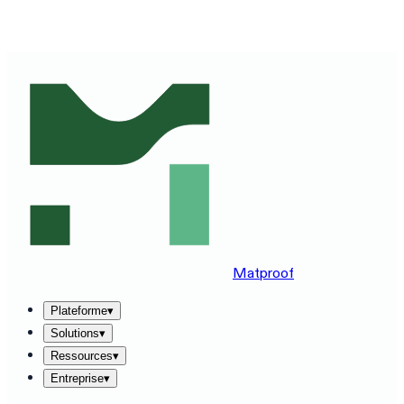
DÉCOUVREZ MATPROOF SUR VOTRE STACK —
RÉSERVEZ UNE DÉMO DE 30 MINUTES
→
Matproof
Plateforme
▾
Solutions
▾
Ressources
▾
Entreprise
▾