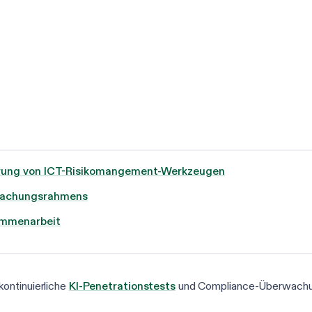
ierung von ICT-Risikomangement-Werkzeugen
rwachungsrahmens
sammenarbeit
ontinuierliche
KI-Penetrationstests
und Compliance-Überwachu