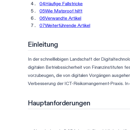
04
Häufige Fallstricke
05
Wie Matproof hilft
06
Verwandte Artikel
07
Weiterführende Artikel
Einleitung
In der schnelllebigen Landschaft der Digitaltechnol
digitalen Betriebssicherheit von Finanzinstituten fe
vorzubeugen, die von digitalen Vorgängen ausgehen
Verbesserung der ICT-Risikomangement-Praxis. In d
Hauptanforderungen