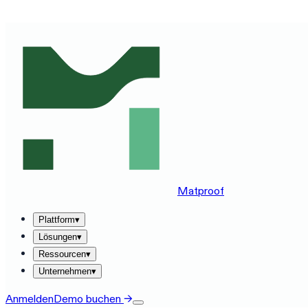
MATPROOF AUF IHREM STACK ERLEBEN — BUCHEN SIE
Matproof
Plattform
▾
Lösungen
▾
Ressourcen
▾
Unternehmen
▾
Anmelden
Demo buchen
→