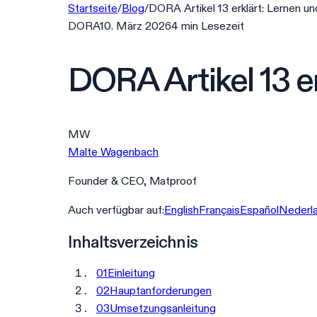
Startseite
/
Blog
/
DORA Artikel 13 erklärt: Lernen u
DORA
10. März 2026
4
min
Lesezeit
DORA Artikel 13 e
MW
Malte Wagenbach
Founder & CEO, Matproof
Auch verfügbar auf:
English
Français
Español
Nederl
Inhaltsverzeichnis
01
Einleitung
02
Hauptanforderungen
03
Umsetzungsanleitung