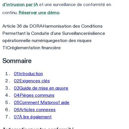
d'intrusion par IA
et une surveillance de conformité en
continu.
Réserver une démo
.
Article 36 de DORA
Harmonisation des Conditions
Permettant la Conduite d'une Surveillance
résilience
opérationnelle numérique
gestion des risques
TIC
réglementation financière
Sommaire
01
Introduction
02
Exigences clés
03
Guide de mise en œuvre
04
Pièges communs
05
Comment Matproof aide
06
Articles connexes
07
À lire également