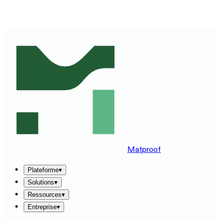
DÉCOUVREZ MATPROOF SUR VOTRE STACK —
RÉSERVEZ UNE DÉMO DE 30 MINUTES
→
Matproof
Plateforme
▾
Solutions
▾
Ressources
▾
Entreprise
▾