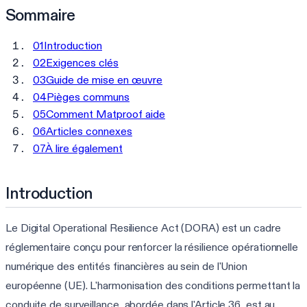
Sommaire
01
Introduction
02
Exigences clés
03
Guide de mise en œuvre
04
Pièges communs
05
Comment Matproof aide
06
Articles connexes
07
À lire également
Introduction
Le Digital Operational Resilience Act (DORA) est un cadre
réglementaire conçu pour renforcer la résilience opérationnelle
numérique des entités financières au sein de l'Union
européenne (UE). L'harmonisation des conditions permettant la
conduite de surveillance, abordée dans l'Article 36, est au