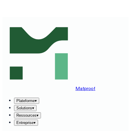
DÉCOUVREZ MATPROOF SUR VOTRE STACK —
RÉSERVEZ UNE DÉMO DE 30 MINUTES
→
Matproof
Plateforme
▾
Solutions
▾
Ressources
▾
Entreprise
▾