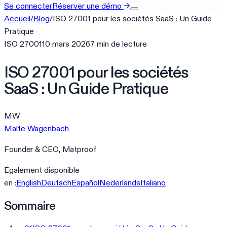
Se connecter
Réserver une démo
→
Accueil
/
Blog
/
ISO 27001 pour les sociétés SaaS : Un Guide
Pratique
ISO 27001
10 mars 2026
7
min
de lecture
ISO 27001 pour les sociétés
SaaS : Un Guide Pratique
MW
Malte Wagenbach
Founder & CEO, Matproof
Également disponible
en :
English
Deutsch
Español
Nederlands
Italiano
Sommaire