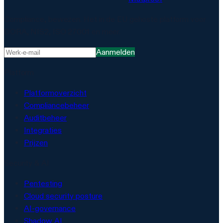
Compliance, bewezen. Het in de EU gehoste platform voor
DORA, NIS2, ISO 27001 en meer.
Aanmelden
Platform
Platformoverzicht
Compliancebeheer
Auditbeheer
Integraties
Prijzen
Security & AI
Pentesting
Cloud security posture
AI-governance
Shadow AI