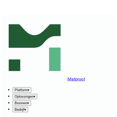
ZIE MATPROOF OP JOUW STACK — BOEK EEN DEMO
VAN 30 MINUTEN
→
Matproof
Platform
▾
Oplossingen
▾
Bronnen
▾
Bedrijf
▾