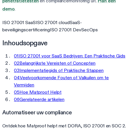
penetratietesten
en compliancemonitoring uit.
Plan een
demo
.
ISO 27001 SaaS
ISO 27001 cloud
SaaS-
beveiligingscertificering
ISO 27001 DevSecOps
Inhoudsopgave
01
ISO 27001 voor SaaS Bedrijven: Een Praktische Gids
02
Belangrijkste Vereisten of Concepten
03
Implementatiegids of Praktische Stappen
04
Veelvoorkomende Fouten of Valkuilen om te
Vermijden
05
Hoe Matproof Helpt
06
Gerelateerde artikelen
Automatiseer uw compliance
Ontdek hoe Matproof helpt met DORA, ISO 27001 en SOC 2.