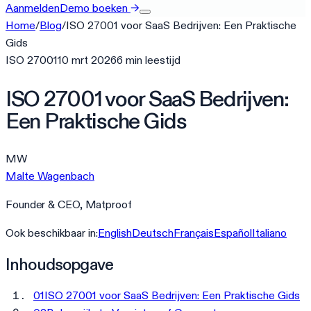
Aanmelden
Demo boeken
→
Home
/
Blog
/
ISO 27001 voor SaaS Bedrijven: Een Praktische
Gids
ISO 27001
10 mrt 2026
6
min
leestijd
ISO 27001 voor SaaS Bedrijven:
Een Praktische Gids
MW
Malte Wagenbach
Founder & CEO, Matproof
Ook beschikbaar in:
English
Deutsch
Français
Español
Italiano
Inhoudsopgave
01
ISO 27001 voor SaaS Bedrijven: Een Praktische Gids