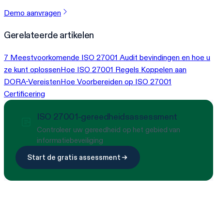
Demo aanvragen
Gerelateerde artikelen
7 Meestvoorkomende ISO 27001 Audit bevindingen en hoe u
ze kunt oplossen
Hoe ISO 27001 Regels Koppelen aan
DORA-Vereisten
Hoe Voorbereiden op ISO 27001
Certificering
ISO 27001-gereedheidsassessment
Controleer uw gereedheid op het gebied van
informatiebeveiliging
Start de gratis assessment
Klaar om compliance te