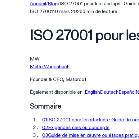
Accueil
/
Blog
/
ISO 27001 pour les startups : Guide 
ISO 27001
10 mars 2026
5
min
de lecture
ISO 27001 pour les
MW
Malte Wagenbach
Founder & CEO, Matproof
Également disponible en :
English
Deutsch
Español
N
Sommaire
01
ISO 27001 pour les startups : Guide de cer
02
Exigences clés ou concepts
03
Guide de mise en œuvre ou étapes pratiq