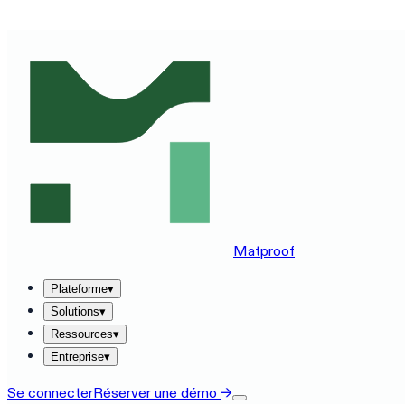
DÉCOUVREZ MATPROOF SUR VOTRE STACK — RÉSERVE
Matproof
Plateforme
▾
Solutions
▾
Ressources
▾
Entreprise
▾
Se connecter
Réserver une démo
→