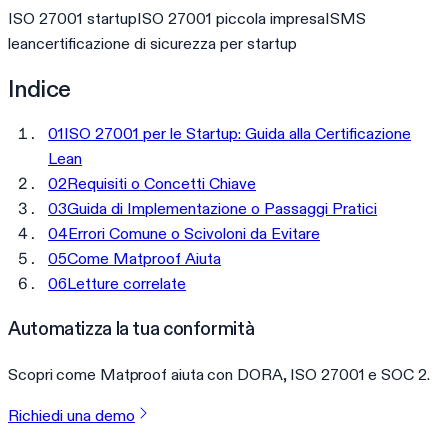
ISO 27001 startup
ISO 27001 piccola impresa
ISMS
lean
certificazione di sicurezza per startup
Indice
01
ISO 27001 per le Startup: Guida alla Certificazione
Lean
02
Requisiti o Concetti Chiave
03
Guida di Implementazione o Passaggi Pratici
04
Errori Comune o Scivoloni da Evitare
05
Come Matproof Aiuta
06
Letture correlate
Automatizza la tua conformità
Scopri come Matproof aiuta con DORA, ISO 27001 e SOC 2.
Richiedi una demo