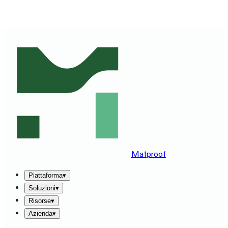
VEDI MATPROOF SUL TUO STACK — PRENOTA UNA
DEMO DI 30 MINUTI
→
Matproof
Piattaforma
▾
Soluzioni
▾
Risorse
▾
Azienda
▾