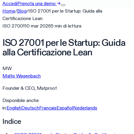
Accedi
Prenota una demo
→
Home
/
Blog
/
ISO 27001 per le Startup: Guida alla
Certificazione Lean
ISO 27001
10 mar 2026
5
min
di lettura
ISO 27001 per le Startup: Guida
alla Certificazione Lean
MW
Malte Wagenbach
Founder & CEO, Matproof
Disponibile anche
in:
English
Deutsch
Français
Español
Nederlands
Indice