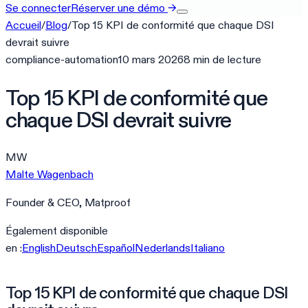
Se connecter
Réserver une démo
→
Accueil
/
Blog
/
Top 15 KPI de conformité que chaque DSI
devrait suivre
compliance-automation
10 mars 2026
8
min
de lecture
Top 15 KPI de conformité que
chaque DSI devrait suivre
MW
Malte Wagenbach
Founder & CEO, Matproof
Également disponible
en :
English
Deutsch
Español
Nederlands
Italiano
Top 15 KPI de conformité que chaque DSI