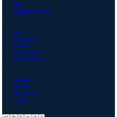
PME
Grandes entreprises
Ressources
Blog
Comparatifs
Glossaire
AI Act checker
Téléchargements
Entreprise
À propos
Carrières
Trust Center
Contact
© 2026 Matproof. Conçu et hébergé en Europe.
en
de
fr
es
nl
it