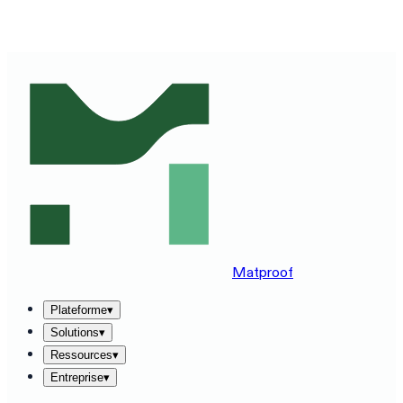
DÉCOUVREZ MATPROOF SUR VOTRE STACK —
RÉSERVEZ UNE DÉMO DE 30 MINUTES
→
Matproof
Plateforme
▾
Solutions
▾
Ressources
▾
Entreprise
▾