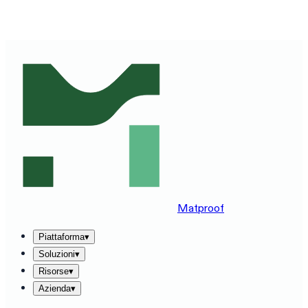
VEDI MATPROOF SUL TUO STACK — PRENOTA UNA
DEMO DI 30 MINUTI
→
Matproof
Piattaforma
▾
Soluzioni
▾
Risorse
▾
Azienda
▾