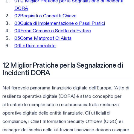
01
12 Miglior Pratiche per la Segnalazione di Incidenti
DORA
02
Requisiti o Concetti Chiave
03
Guida di Implementazione o Passi Pratici
04
Errori Comune o Scelte da Evitare
05
Come Matproof Ci Aiuta
06
Letture correlate
12 Miglior Pratiche per la Segnalazione di
Incidenti DORA
Nel fiorevole panorama finanziario digitale dell'Europa, l'Atto di
resilienza operativa digitale (DORA) è stato concepito per
affrontare le complessità e i rischi associati alla resilienza
operativa digitale delle entità finanziarie. Gli ufficiali di
compliance, i Chief Information Security Officers (CISO) e i
manager del rischio nelle istituzioni finanziarie devono navigare