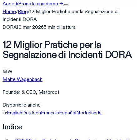
Accedi
Prenota una demo
→
Home
/
Blog
/
12 Miglior Pratiche per la Segnalazione di
Incidenti DORA
DORA
10 mar 2026
5
min
di lettura
12 Miglior Pratiche per la
Segnalazione di Incidenti DORA
MW
Malte Wagenbach
Founder & CEO, Matproof
Disponibile anche
in:
English
Deutsch
Français
Español
Nederlands
Indice