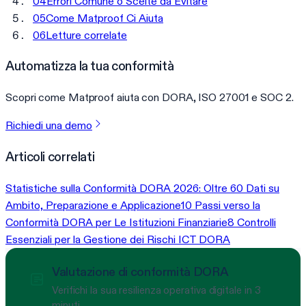
04
Errori Comune o Scelte da Evitare
05
Come Matproof Ci Aiuta
06
Letture correlate
Automatizza la tua conformità
Scopri come Matproof aiuta con DORA, ISO 27001 e SOC 2.
Richiedi una demo
Articoli correlati
Statistiche sulla Conformità DORA 2026: Oltre 60 Dati su
Ambito, Preparazione e Applicazione
10 Passi verso la
Conformità DORA per Le Istituzioni Finanziarie
8 Controlli
Essenziali per la Gestione dei Rischi ICT DORA
Valutazione di conformità DORA
Verifichi la sua resilienza operativa digitale in 3
minuti