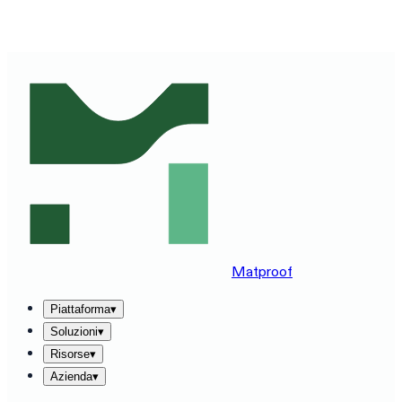
VEDI MATPROOF SUL TUO STACK — PRENOTA UNA
DEMO DI 30 MINUTI
→
Matproof
Piattaforma
▾
Soluzioni
▾
Risorse
▾
Azienda
▾