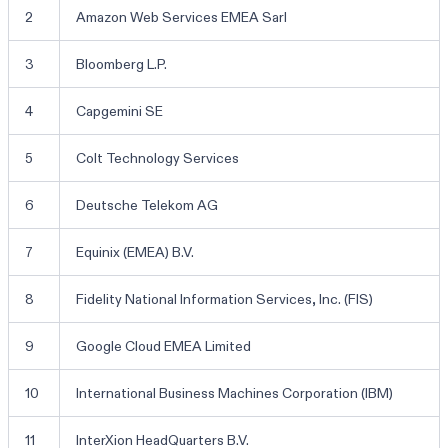
2
Amazon Web Services EMEA Sarl
3
Bloomberg L.P.
4
Capgemini SE
5
Colt Technology Services
6
Deutsche Telekom AG
7
Equinix (EMEA) B.V.
8
Fidelity National Information Services, Inc. (FIS)
9
Google Cloud EMEA Limited
10
International Business Machines Corporation (IBM)
11
InterXion HeadQuarters B.V.