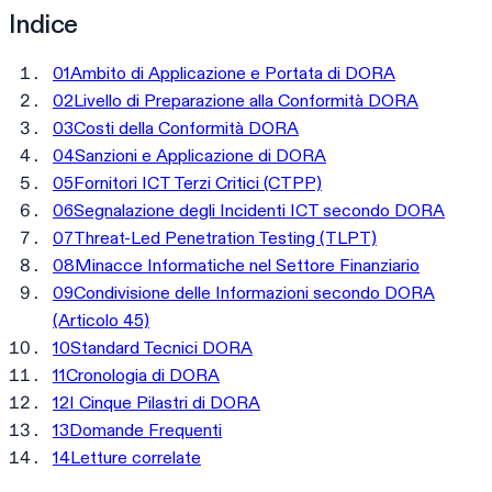
Indice
01
Ambito di Applicazione e Portata di DORA
02
Livello di Preparazione alla Conformità DORA
03
Costi della Conformità DORA
04
Sanzioni e Applicazione di DORA
05
Fornitori ICT Terzi Critici (CTPP)
06
Segnalazione degli Incidenti ICT secondo DORA
07
Threat-Led Penetration Testing (TLPT)
08
Minacce Informatiche nel Settore Finanziario
09
Condivisione delle Informazioni secondo DORA
(Articolo 45)
10
Standard Tecnici DORA
11
Cronologia di DORA
12
I Cinque Pilastri di DORA
13
Domande Frequenti
14
Letture correlate