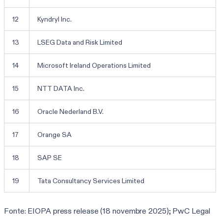
12
Kyndryl Inc.
13
LSEG Data and Risk Limited
14
Microsoft Ireland Operations Limited
15
NTT DATA Inc.
16
Oracle Nederland B.V.
17
Orange SA
18
SAP SE
19
Tata Consultancy Services Limited
Fonte: EIOPA press release (18 novembre 2025); PwC Legal