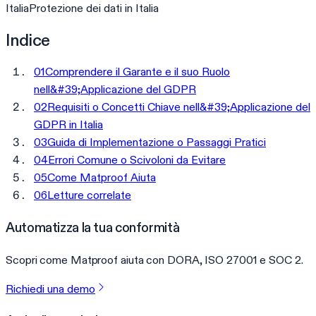
Italia
Protezione dei dati in Italia
Indice
01
Comprendere il Garante e il suo Ruolo
nell&#39;Applicazione del GDPR
02
Requisiti o Concetti Chiave nell&#39;Applicazione del
GDPR in Italia
03
Guida di Implementazione o Passaggi Pratici
04
Errori Comune o Scivoloni da Evitare
05
Come Matproof Aiuta
06
Letture correlate
Automatizza la tua conformità
Scopri come Matproof aiuta con DORA, ISO 27001 e SOC 2.
Richiedi una demo