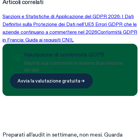
Articoli correlati
Sanzioni e Statistiche di Applicazione del GDPR 2026: I Dati
Definitivi sulla Protezione dei Dati nell'UE
5 Errori GDPR che le
aziende continuano a commettere nel 2026
Conformità GDPR
in Francia: Guida ai requisiti CNIL
Valutazione di conformità GDPR
Valuti la sua conformità in materia di protezione
dei dati
Avvia la valutazione gratuita
Pronto a semplificare la conformità?
Preparati all’audit in settimane, non mesi. Guarda