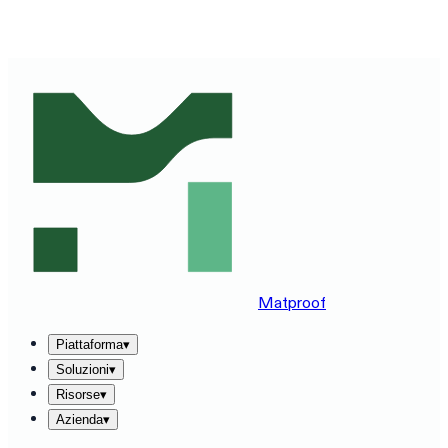
VEDI MATPROOF SUL TUO STACK — PRENOTA UNA
DEMO DI 30 MINUTI
→
Matproof
Piattaforma
▾
Soluzioni
▾
Risorse
▾
Azienda
▾