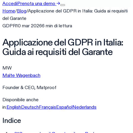
Accedi
Prenota una demo
→
Home
/
Blog
/
Applicazione del GDPR in Italia: Guida ai requisiti
del Garante
GDPR
10 mar 2026
6
min
di lettura
Applicazione del GDPR in Italia:
Guida ai requisiti del Garante
MW
Malte Wagenbach
Founder & CEO, Matproof
Disponibile anche
in:
English
Deutsch
Français
Español
Nederlands
Indice