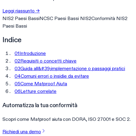
Leggi riassunto
→
NIS2 Paesi Bassi
NCSC Paesi Bassi NIS2
Conformità NIS2
Paesi Bassi
Indice
01
Introduzione
02
Requisiti o concetti chiave
03
Guida all&#39;implementazione o passaggi pratici
04
Comuni errori o insidie da evitare
05
Come Matproof Aiuta
06
Letture correlate
Automatizza la tua conformità
Scopri come Matproof aiuta con DORA, ISO 27001 e SOC 2.
Richiedi una demo