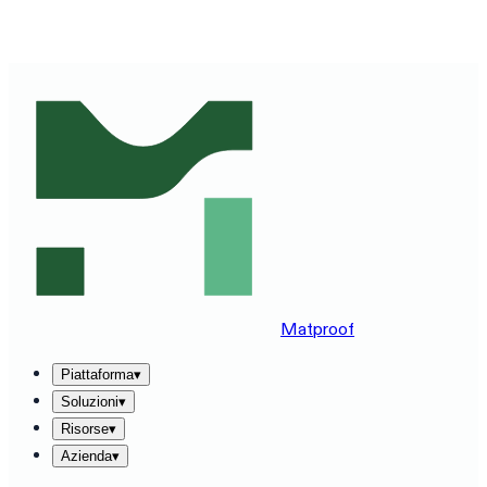
VEDI MATPROOF SUL TUO STACK — PRENOTA UNA
DEMO DI 30 MINUTI
→
Matproof
Piattaforma
▾
Soluzioni
▾
Risorse
▾
Azienda
▾