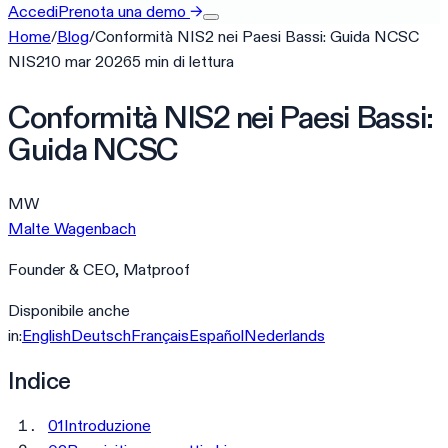
Accedi
Prenota una demo
→
Home
/
Blog
/
Conformità NIS2 nei Paesi Bassi: Guida NCSC
NIS2
10 mar 2026
5
min
di lettura
Conformità NIS2 nei Paesi Bassi:
Guida NCSC
MW
Malte Wagenbach
Founder & CEO, Matproof
Disponibile anche
in:
English
Deutsch
Français
Español
Nederlands
Indice
01
Introduzione