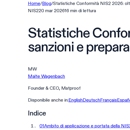
Home
/
Blog
/
Statistiche Conformità NIS2 2026: olt
NIS2
20 mar 2026
16
min
di lettura
Statistiche Confor
sanzioni e prepar
MW
Malte Wagenbach
Founder & CEO, Matproof
Disponibile anche in:
English
Deutsch
Français
Españ
Indice
01
Ambito di applicazione e portata della NIS