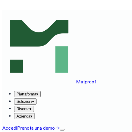
VEDI MATPROOF SUL TUO STACK — PRENOTA UNA DEMO
Matproof
Piattaforma
▾
Soluzioni
▾
Risorse
▾
Azienda
▾
Accedi
Prenota una demo
→