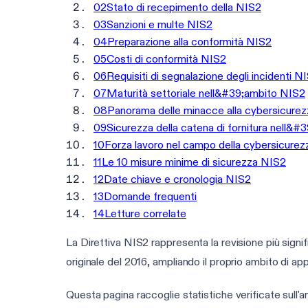
02
Stato di recepimento della NIS2
03
Sanzioni e multe NIS2
04
Preparazione alla conformità NIS2
05
Costi di conformità NIS2
06
Requisiti di segnalazione degli incidenti N
07
Maturità settoriale nell&#39;ambito NIS2
08
Panorama delle minacce alla cybersicure
09
Sicurezza della catena di fornitura nell&
10
Forza lavoro nel campo della cybersicure
11
Le 10 misure minime di sicurezza NIS2
12
Date chiave e cronologia NIS2
13
Domande frequenti
14
Letture correlate
La Direttiva NIS2 rappresenta la revisione più signif
originale del 2016, ampliando il proprio ambito di ap
Questa pagina raccoglie statistiche verificate sull'a