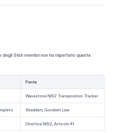
Esegui il controllo di prontezza NIS2
te degli Stati membri non ha rispettato questa
Fonte
Wavestone NIS2 Transposition Tracker
ompleto
Skadden; Goodwin Law
Direttiva NIS2, Articolo 41