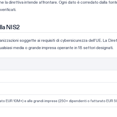
e la direttiva intende affrontare. Ogni dato è corredato dalla font
erificati.
lla NIS2
izzazioni soggette ai requisiti di cybersicurezza dell'UE. La Dirett
 qualsiasi media o grande impresa operante in 18 settori designati.
urato EUR 10M+) e alle grandi imprese (250+ dipendenti o fatturato EUR 