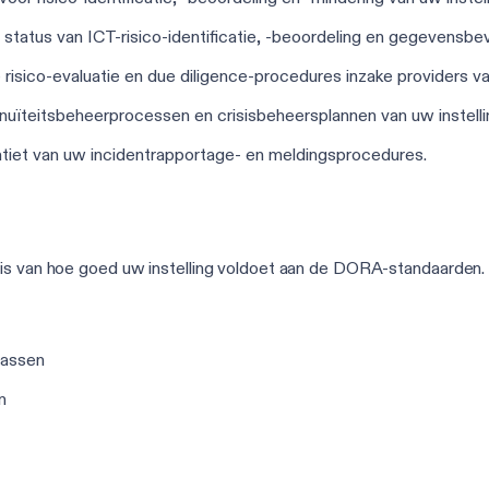
 status van ICT-risico-identificatie, -beoordeling en gegevensbe
 risico-evaluatie en due diligence-procedures inzake providers v
inuïteitsbeheerprocessen en crisisbeheersplannen van uw instelli
tiet van uw incidentrapportage- en meldingsprocedures.
sis van hoe goed uw instelling voldoet aan de DORA-standaarden
lwassen
n