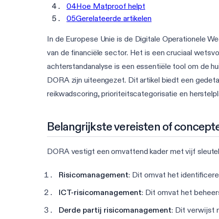
04
Hoe Matproof helpt
05
Gerelateerde artikelen
In de Europese Unie is de Digitale Operationele W
van de financiële sector. Het is een cruciaal wetsvo
achterstandanalyse is een essentiële tool om de hui
DORA zijn uiteengezet. Dit artikel biedt een gedeta
reikwadscoring, prioriteitscategorisatie en herstel
Belangrijkste vereisten of concept
DORA vestigt een omvattend kader met vijf sleutelpi
Risicomanagement
: Dit omvat het identificer
ICT-risicomanagement
: Dit omvat het beheer
Derde partij risicomanagement
: Dit verwijst