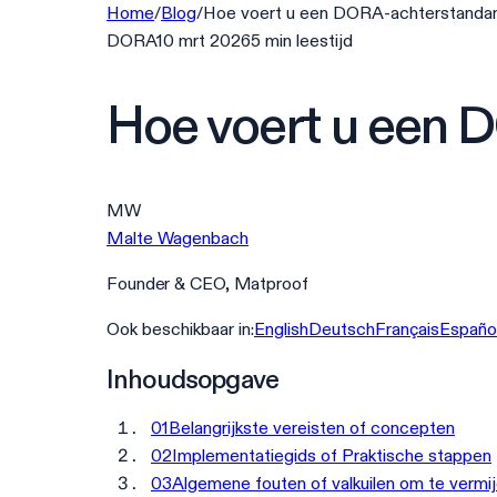
Home
/
Blog
/
Hoe voert u een DORA-achterstandan
DORA
10 mrt 2026
5
min
leestijd
Hoe voert u een 
MW
Malte Wagenbach
Founder & CEO, Matproof
Ook beschikbaar in:
English
Deutsch
Français
Españo
Inhoudsopgave
01
Belangrijkste vereisten of concepten
02
Implementatiegids of Praktische stappen
03
Algemene fouten of valkuilen om te vermi