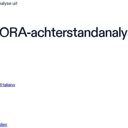
alyse uit
DORA-achterstandanalys
l
Italiano
jden