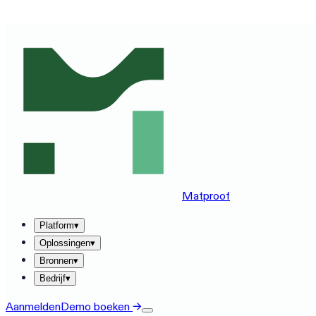
ZIE MATPROOF OP JOUW STACK — BOEK EEN DEMO VA
Matproof
Platform
▾
Oplossingen
▾
Bronnen
▾
Bedrijf
▾
Aanmelden
Demo boeken
→