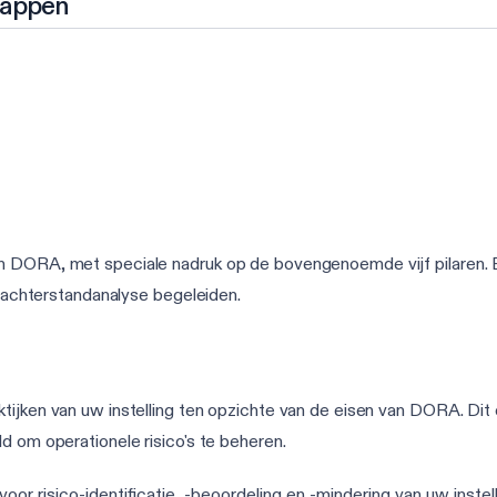
tappen
n DORA, met speciale nadruk op de bovengenoemde vijf pilaren. El
uw achterstandanalyse begeleiden.
tijken van uw instelling ten opzichte van de eisen van DORA. Dit
d om operationele risico's te beheren.
or risico-identificatie, -beoordeling en -mindering van uw instell