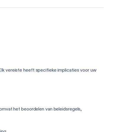
Doe de DORA-beoordeling van 3 min
k vereiste heeft specifieke implicaties voor uw
 omvat het beoordelen van beleidsregels,
ing.