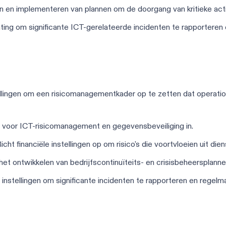
en en implementeren van plannen om de doorgang van kritieke acti
hting om significante ICT-gerelateerde incidenten te rapporteren
tellingen om een risicomanagementkader op te zetten dat operatione
en voor ICT-risicomanagement en gegevensbeveiliging in.
Richt financiële instellingen op om risico's die voortvloeien uit d
t het ontwikkelen van bedrijfscontinuïteits- en crisisbeheersplanne
ht instellingen om significante incidenten te rapporteren en rege