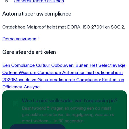
05
Gerelateerde artikelen
Automatiseer uw compliance
Ontdek hoe Matproof helpt met DORA, ISO 27001 en SOC 2.
Demo aanvragen
Gerelateerde artikelen
Een Compliance Cultuur Opbouwen: Buiten Het Selectievakje
Oefenen
Waarom Compliance Automation niet optioneel is in
2026
Manuele vs Geautomatiseerde Compliance: Kosten- en
Efficiency-Analyse
Weet u niet welk kader van toepassing is?
Beantwoord 5 vragen en ontvang een op maat
gemaakte selectie van de regelgeving waaraan u
moet voldoen — in 60 seconden.