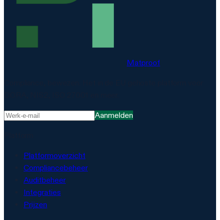
Matproof
Compliance, bewezen. Het in de EU gehoste platform voor
DORA, NIS2, ISO 27001 en meer.
Aanmelden
Platform
Platformoverzicht
Compliancebeheer
Auditbeheer
Integraties
Prijzen