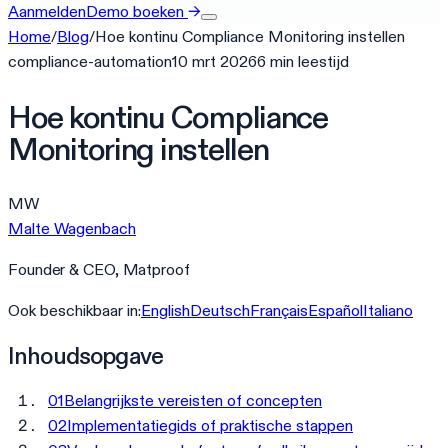
Aanmelden
Demo boeken
→
Home
/
Blog
/
Hoe kontinu Compliance Monitoring instellen
compliance-automation
10 mrt 2026
6
min
leestijd
Hoe kontinu Compliance
Monitoring instellen
MW
Malte Wagenbach
Founder & CEO, Matproof
Ook beschikbaar in:
English
Deutsch
Français
Español
Italiano
Inhoudsopgave
01
Belangrijkste vereisten of concepten
02
Implementatiegids of praktische stappen