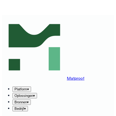
ZIE MATPROOF OP JOUW STACK — BOEK EEN DEMO
VAN 30 MINUTEN
→
Matproof
Platform
▾
Oplossingen
▾
Bronnen
▾
Bedrijf
▾