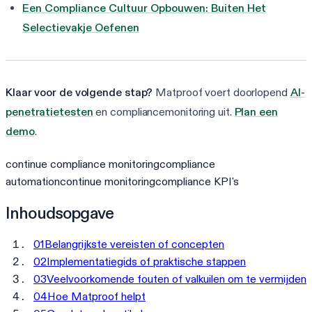
Een Compliance Cultuur Opbouwen: Buiten Het
Selectievakje Oefenen
Klaar voor de volgende stap?
Matproof voert doorlopend
AI-
penetratietesten
en compliancemonitoring uit.
Plan een
demo
.
continue compliance monitoring
compliance
automation
continue monitoring
compliance KPI's
Inhoudsopgave
01
Belangrijkste vereisten of concepten
02
Implementatiegids of praktische stappen
03
Veelvoorkomende fouten of valkuilen om te vermijden
04
Hoe Matproof helpt